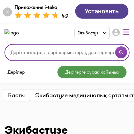
account_circle
Экибастуз
search
Дәрілер
Дәрігерге сұрақ қойыңыз
Басты
Экибастузе медициналық орталық
Экибастузе