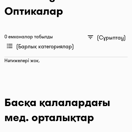
Оптикалар
0 емханалар табылды
filter_list
(Сұрыптау)
format_list_bulleted
(Барлық категориялар)
Нәтижелері жоқ.
Басқа қалалардағы
мед. орталықтар