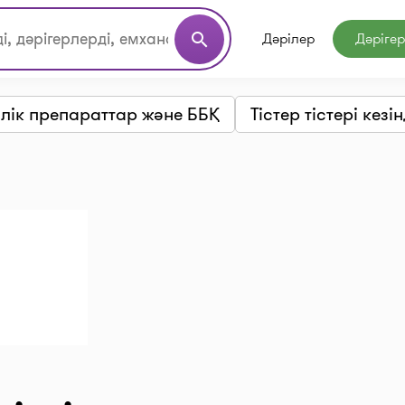
Дәрілер
Дәріге
search
лік препараттар және ББҚ
Тістер тістері кезін