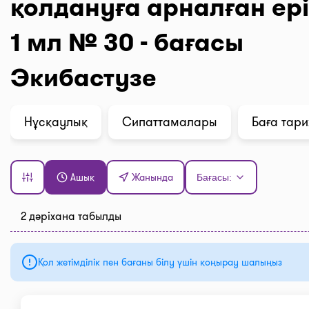
қолдануға арналған ері
1 мл № 30 - бағасы
Экибастузе
Нұсқаулық
Сипаттамалары
Баға тар
Ашық
Жанында
Бағасы:
2 дәріхана табылды
Қол жетімділік пен бағаны білу үшін қоңырау шалыңыз