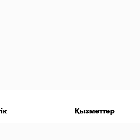
 т.б.
жаңа
қосамыз.
іханалары,
 Баға
уларды
ік
Қызметтер
етке кіру
ді қолданбасын жүктеу