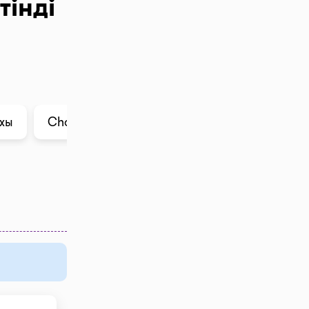
тінді
ихы
ChatGPT ішіндегі талдау