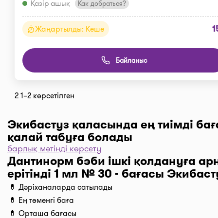
Қазір ашық
Как добраться?
1
Жаңартылды: Кеше
Байланыс
2 1–2 көрсетілген
Экибастуз қаласында ең тиімді ба
қалай табуға болады
барлық мәтінді көрсету
Дәріханаларды баға бойынша іріктеу үшін “Сүзгі” т
Дантинорм бэби ішкі қолдануға ар
одан әрі “Бағасы бойынша, 1… бастап …” және “Таң
ерітінді 1 мл № 30 - бағасы Экибаст
түймені басыңыз. Дәріханадағы ең төмен баға сіздің
💊 Дәріханаларда сатылады
I-teka сервисінің көмегімен үнемдеңіз!
💊 Ең төменгі баға
Жеткізу
💊 Орташа бағасы