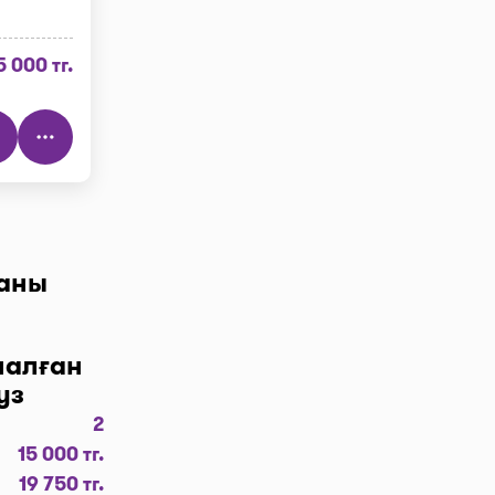
5 000 тг.
ғаны
үймесін,
налған
дау” деген
уз
 алдыңызда.
2
15 000 тг.
19 750 тг.