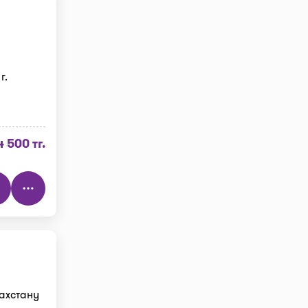
г.
4 500 тг.
захстану