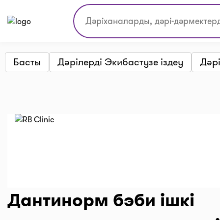
Басты
Дәрілерді Экибастузе іздеу
Дәрі
Дантинорм бэби ішкі