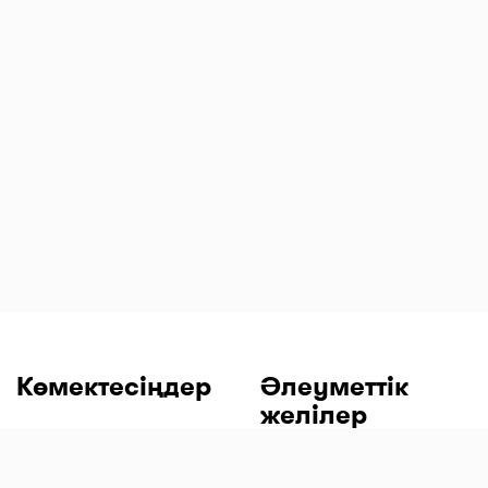
Көмектесіңдер
Әлеуметтік
желілер
Сұрақтар мен
жауаптар