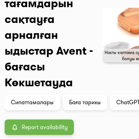
тағамдарын
сақтауға
арналған
ыдыстар Avent -
Нақты қаптама с
болуы м
бағасы
Көкшетауда
Сипаттамалары
Баға тарихы
ChatGPT 
Report availability