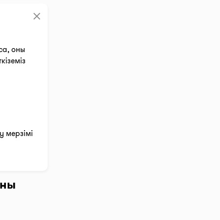
clear
са, оны
кіземіз
зу мерзімі
аны
үймесін,