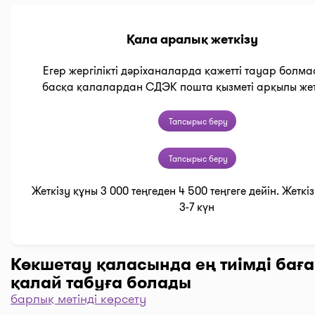
Қала аралық жеткізу
Егер жергілікті дәріханаларда қажетті тауар болма
басқа қалалардан СДЭК пошта қызметі арқылы жет
Тапсырыс беру
Тапсырыс беру
Жеткізу құны 3 000 теңгеден 4 500 теңгеге дейін. Жеткі
3-7 күн
Көкшетау қаласында ең тиімді бағ
қалай табуға болады
барлық мәтінді көрсету
Дәріханаларды баға бойынша іріктеу үшін “Сүзгі” т