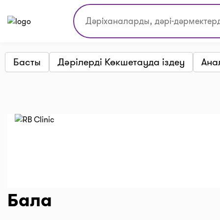
Басты
Дәрілерді Көкшетауда іздеу
Ана
Бала