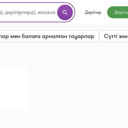
Дәрілер
Дәріге
search
лар мен балаға арналған тауарлар
Сүтті жи