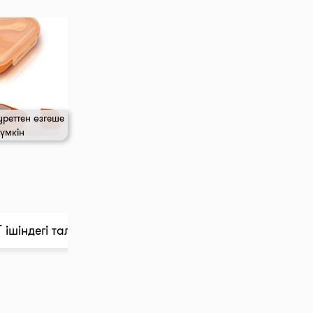
уреттен өзгеше
үмкін
ішіндегі талдау