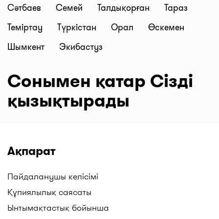
Сәтбаев
Семей
Талдықорған
Тараз
Теміртау
Түркістан
Орал
Өскемен
Шымкент
Экибастуз
Сонымен қатар Сізді
қызықтырады
Ақпарат
Пайдаланушы келісімі
Құпиялылық саясаты
Ынтымақтастық бойынша