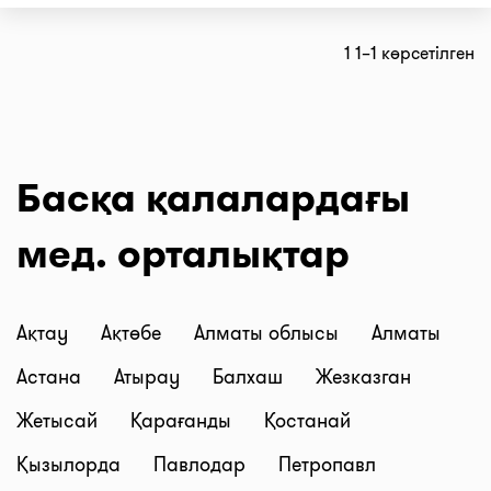
1 1–1 көрсетілген
Басқа қалалардағы
мед. орталықтар
Ақтау
Ақтөбе
Алматы облысы
Алматы
Астана
Атырау
Балхаш
Жезказган
Жетысай
Қарағанды
Қостанай
Қызылорда
Павлодар
Петропавл