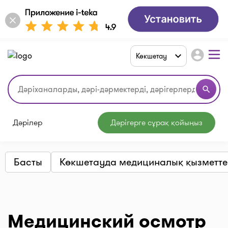
account_circle
Көкшетау
search
Дәрілер
Дәрігерге сұрақ қойыңыз
Басты
Көкшетауда медициналық қызметте
Медицинский осмотр