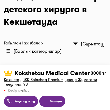
детского хирурга в
Көкшетауда
Табылған 1 жазбалар
filter_list
(Сұрыптау)
format_list_bulleted
(Барлық категориялар)
Kokshetau Medical Center
3000 тг
Көкшетау, ​ЖК Bolashaq Premium, ​улица Жумагали
Тлеулина, 98
Қазір жабық
Қоңырау шалу
Жазыңыз