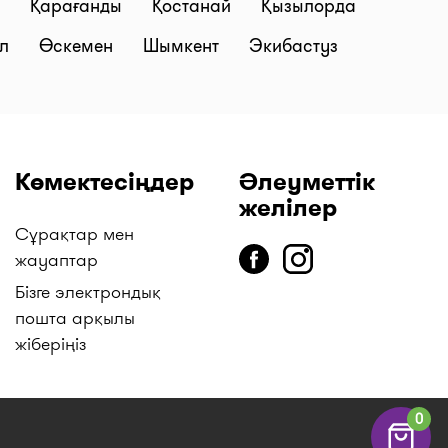
й
Қарағанды
Қостанай
Қызылорда
ал
Өскемен
Шымкент
Экибастуз
Көмектесіңдер
Әлеуметтік
желілер
Сұрақтар мен
жауаптар
Бізге электрондық
пошта арқылы
жіберіңіз
0