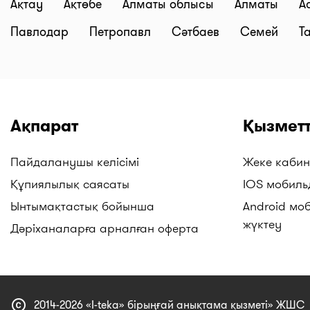
Ақтау
Ақтөбе
Алматы облысы
Алматы
А
Павлодар
Петропавл
Сәтбаев
Семей
Т
Ақпарат
Қызметт
Пайдаланушы келісімі
Жеке кабин
Құпиялылық саясаты
IOS мобиль
Ынтымақтастық бойынша
Android мо
жүктеу
Дәріханаларға арналған оферта
copyright
2014-2026 «I-teka» бірыңғай анықтама қызметі» ЖШС