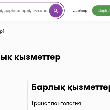
Дәрілер
Дәріге
search
рі
ық қызметтер
Барлық қызметтер
Трансплантология