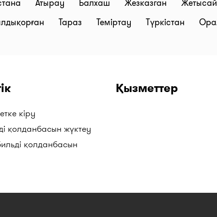
стана
Атырау
Балхаш
Жезказган
Жетыса
алдықорған
Тараз
Теміртау
Түркістан
Ор
ік
Қызметтер
етке кіру
ді қолданбасын жүктеу
бильді қолданбасын