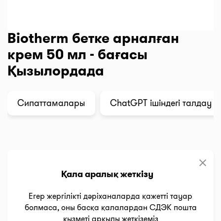
Biotherm бетке арналған
крем 50 мл - бағасы
Қызылордада
Сипаттамалары
ChatGPT ішіндегі талдау
clear
Қала аралық жеткізу
Егер жергілікті дәріханаларда қажетті тауар
болмаса, оны басқа қалалардан СДЭК пошта
қызметі арқылы жеткіземіз