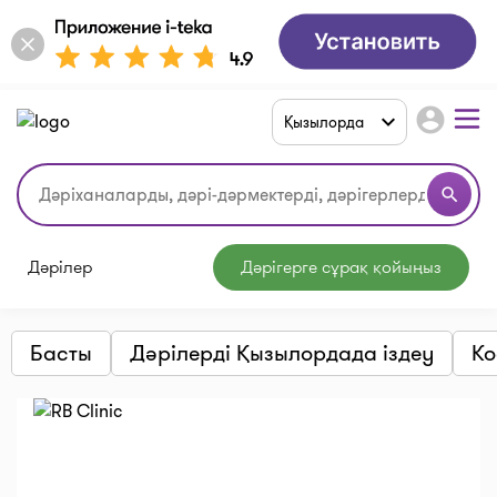
account_circle
Қызылорда
search
Дәрілер
Дәрігерге сұрақ қойыңыз
Басты
Дәрілерді Қызылордада іздеу
Ко