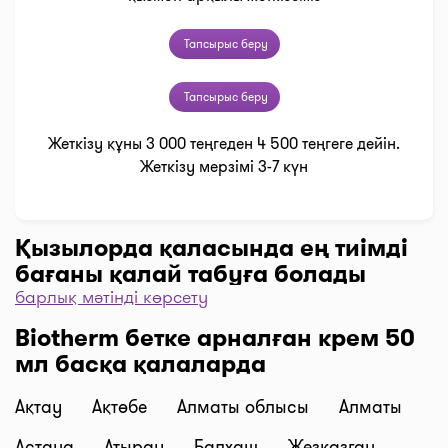
Тапсырыс беру
Тапсырыс беру
Жеткізу құны 3 000 теңгеден 4 500 теңгеге дейін.
Жеткізу мерзімі 3-7 күн
Қызылорда қаласында ең тиімді
бағаны қалай табуға болады
барлық мәтінді көрсету
Дәріханаларды баға бойынша іріктеу үшін “Сүзгі”
Biotherm бетке арналған крем 50
түймесін, одан әрі “Бағасы бойынша, 1… бастап
мл басқа қалаларда
…” және “Таңдау” деген түймені басыңыз.
Дәріханадағы ең төмен баға сіздің алдыңызда. I-
Ақтау
Ақтөбе
Алматы облысы
Алматы
teka сервисінің көмегімен үнемдеңіз!
Жеткізу
Астана
Атырау
Балхаш
Жезказган