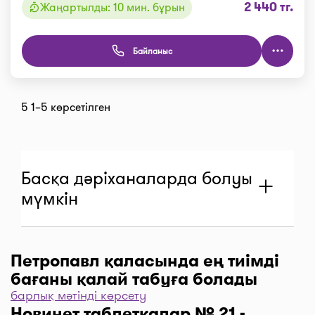
2 440 тг.
Жаңартылды: 10 мин. бұрын
Байланыс
5 1–5 көрсетілген
Басқа дәріханаларда болуы
мүмкін
Петропавл қаласында ең тиімді
Дәріхана "Аптека "Сердечная""
бағаны қалай табуға болады
барлық мәтінді көрсету
Петропавл, ул. Хименко, 3
Дәріханаларды баға бойынша іріктеу үшін “Сүзгі”
Новинет таблеткалар № 21 -