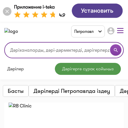
account_circle
Петропавл
search
Дәрілер
Дәрігерге сұрақ қойыңыз
Басты
Дәрілерді Петропавлда іздеу
Дә