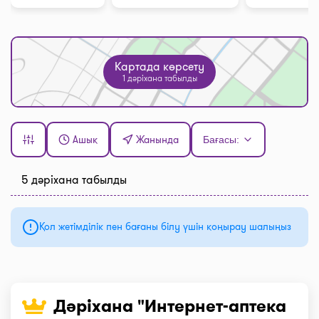
Картада көрсету
1 дәріхана табылды
Ашық
Жанында
Бағасы:
5 дәріхана табылды
Қол жетімділік пен бағаны білу үшін қоңырау шалыңыз
Дәріхана "Интернет-аптека