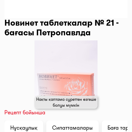
Новинет таблеткалар № 21 -
бағасы Петропавлда
Нақты қаптама суреттен өзгеше
болуы мүмкін
Рецепт бойынша
Нұсқаулық
Сипаттамалары
Баға тар