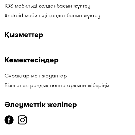
IOS мобильді қолданбасын жүктеу
дәріханалары, "Salamat" дәріханалары, ТБД
(Төмен Баға Дәріханалары), Гиппократ және
Android мобильді қолданбасын жүктеу
басқалар. Жаңартуларды бақылаңыздар!
Қызметтер
Көмектесіңдер
Сұрақтар мен жауаптар
Бізге электрондық пошта арқылы жіберіңіз
Әлеуметтік желілер