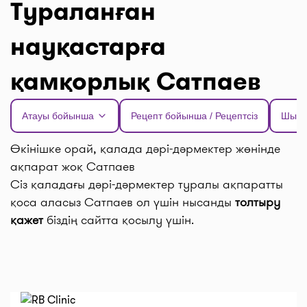
Тураланған
науқастарға
қамқорлық Сатпаев
Атауы бойынша
Рецепт бойынша / Рецептсіз
Шыға
Өкінішке орай, қалада дәрі-дәрмектер жөнінде
ақпарат жоқ Сатпаев
Сіз қаладағы дәрі-дәрмектер туралы ақпаратты
қоса аласыз Сатпаев ол үшін нысанды
толтыру
қажет
біздің сайтта қосылу үшін.