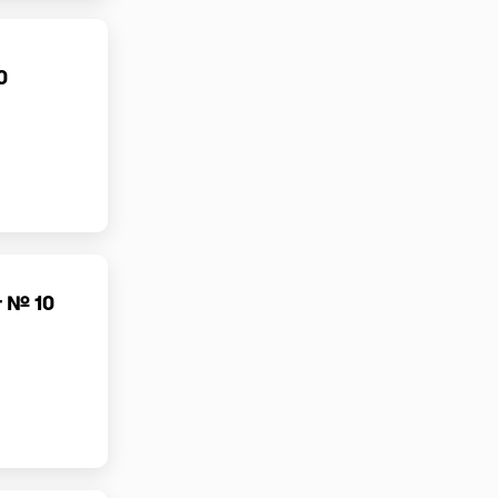
0
г № 10