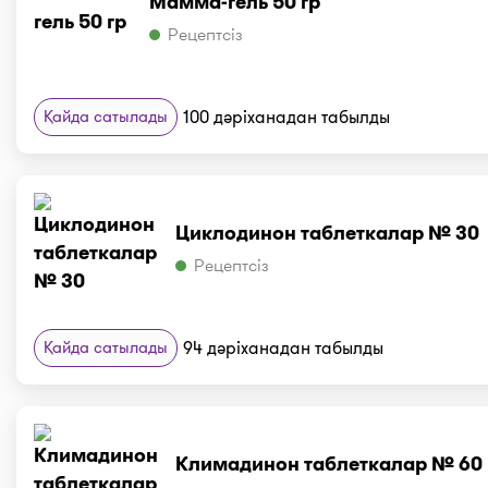
Мамма-гель 50 гр
Рецептсіз
Қайда сатылады
100 дәріханадан табылды
Циклодинон таблеткалар № 30
Рецептсіз
Қайда сатылады
94 дәріханадан табылды
Климадинон таблеткалар № 60