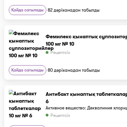
Қайда сатылады
82 дәріханадан табылды
Фемилекс қынаптық суппозито
100 мг № 10
Рецептсіз
Қайда сатылады
80 дәріханадан табылды
Антибакт қынаптық таблеткалар
6
Активное вещество: Деквалиния хлори
Рецептсіз