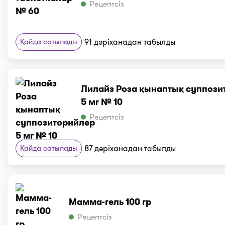
Рецептсіз
Қайда сатылады
91 дәріханадан табылды
Лилайз Роза қынаптық суппози
5 мг № 10
Рецептсіз
Қайда сатылады
87 дәріханадан табылды
Мамма-гель 100 гр
Рецептсіз