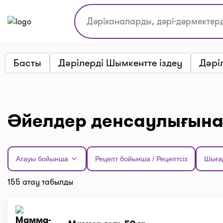
Басты
Дәрілерді Шымкентте іздеу
Дәрі
Әйелдер денсаулығына
Атауы бойынша
Рецепт бойынша / Рецептсіз
Шыға
155 атау табылды