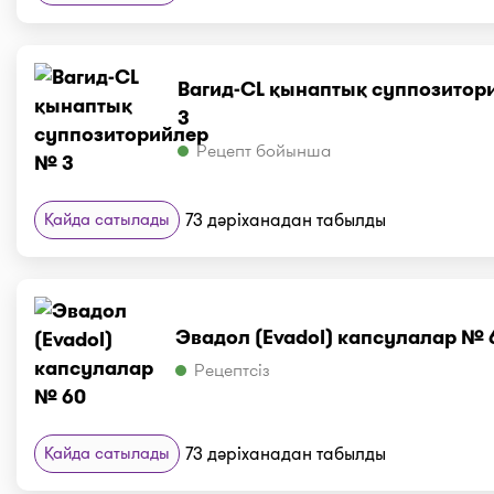
Вагид-CL қынаптық суппозито
3
Рецепт бойынша
Қайда сатылады
73 дәріханадан табылды
Эвадол (Evadol) капсулалар № 
Рецептсіз
Қайда сатылады
73 дәріханадан табылды