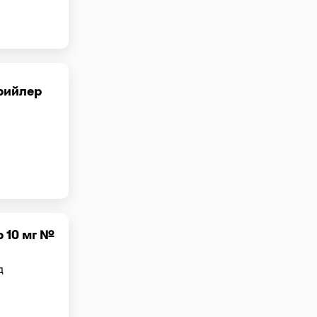
рийлер
 10 мг №
д