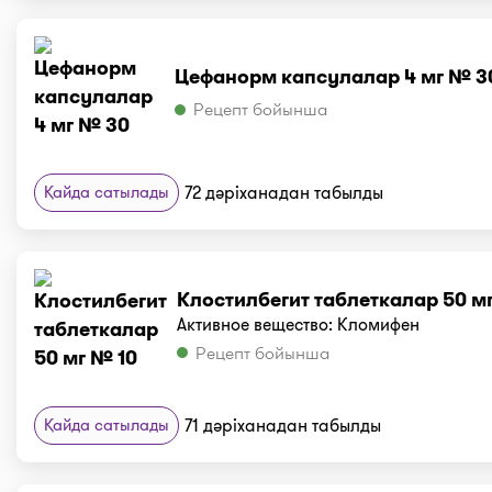
Цефанорм капсулалар 4 мг № 3
Рецепт бойынша
Қайда сатылады
72 дәріханадан табылды
Клостилбегит таблеткалар 50 м
Активное вещество: Кломифен
Рецепт бойынша
Қайда сатылады
71 дәріханадан табылды