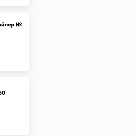
рийлер №
60