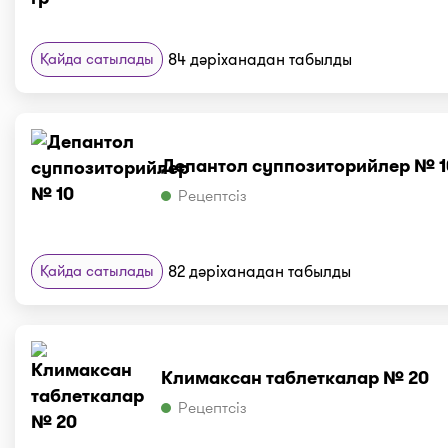
Қайда сатылады
84 дәріханадан табылды
Депантол суппозиторийлер № 1
Рецептсіз
Қайда сатылады
82 дәріханадан табылды
Климаксан таблеткалар № 20
Рецептсіз