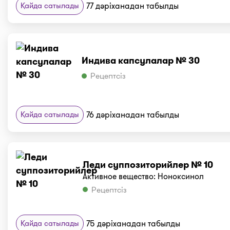
Қайда сатылады
77 дәріханадан табылды
Индива капсулалар № 30
Рецептсіз
Қайда сатылады
76 дәріханадан табылды
Леди суппозиторийлер № 10
Активное вещество: Ноноксинол
Рецептсіз
Қайда сатылады
75 дәріханадан табылды