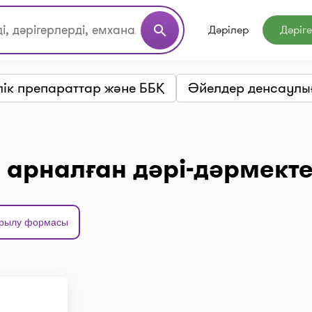
Дәрілер
Дәріг
search
лік препараттар және ББҚ
Әйелдер денсаулығ
 арналған дәрі-дәрмект
рылу формасы