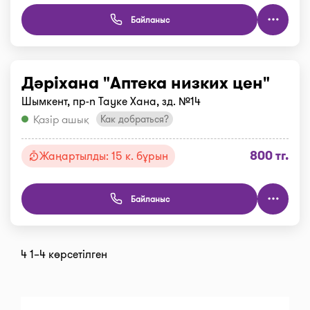
Байланыс
Дәріхана "Аптека низких цен"
Шымкент, пр-n Тауке Хана, зд. №14
Қазір ашық
Как добраться?
800 тг.
Жаңартылды: 15 к. бұрын
Байланыс
4 1–4 көрсетілген