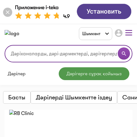
account_circle
Шымкент
search
Дәрілер
Дәрігерге сұрақ қойыңыз
Басты
Дәрілерді Шымкентте іздеу
Сани