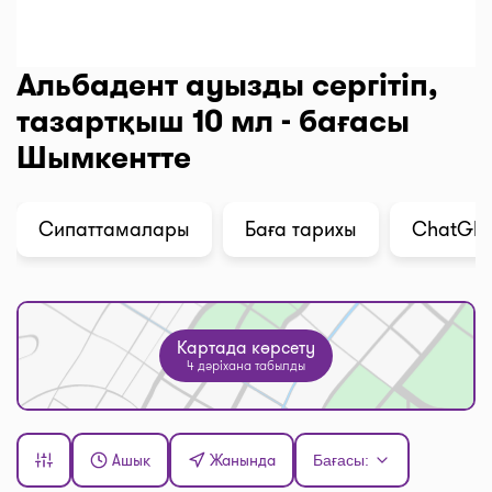
Альбадент ауызды сергітіп,
тазартқыш 10 мл - бағасы
Шымкентте
Сипаттамалары
Баға тарихы
ChatGPT 
Картада көрсету
4 дәріхана табылды
Ашық
Жанында
Бағасы: