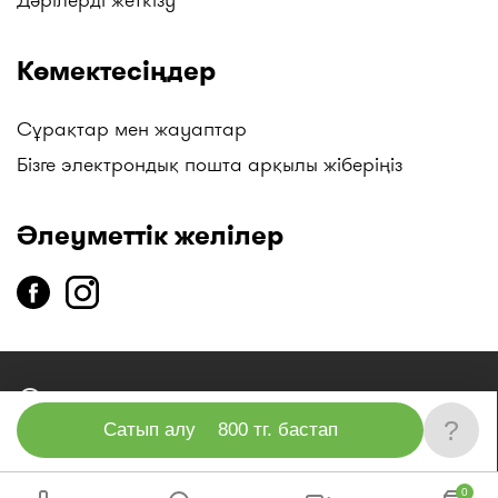
Көмектесіңдер
Сұрақтар мен жауаптар
Бізге электрондық пошта арқылы жіберіңіз
Әлеуметтік желілер
copyright
2014-2026 «I-teka» бірыңғай анықтама қызметі»
ЖШС
?
Сатып алу
800 тг. бастап
0