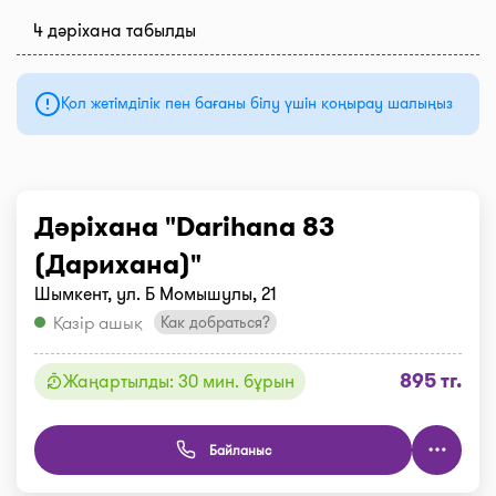
4 дәріхана табылды
Қол жетімділік пен бағаны білу үшін қоңырау шалыңыз
Дәріхана "Darihana 83
(Дарихана)"
Шымкент, ул. Б Момышулы, 21
Қазір ашық
Как добраться?
895 тг.
Жаңартылды: 30 мин. бұрын
Байланыс