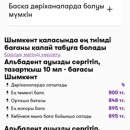
Басқа дәріханаларда болуы
мүмкін
Шымкент қаласында ең тиімді
Дәріхана "Аптека "Биосфера""
бағаны қалай табуға болады
барлық мәтінді көрсету
Шымкент, ул. Ж. Шаяхметова, 43
Дәріханаларды баға бойынша іріктеу үшін “Сүзгі”
Альбадент ауызды сергітіп,
842 тг
түймесін, одан әрі “Бағасы бойынша, 1… бастап
Жаңартылды: 1 с. бұрын
тазартқыш 10 мл - бағасы
…” және “Таңдау” деген түймені басыңыз.
Шымкент
Дәріханадағы ең төмен баға сіздің алдыңызда. I-
4
💊 Дәріханаларда сатылады
teka сервисінің көмегімен үнемдеңіз!
800 тг.
💊 Ең төменгі баға
Телефонды көрсету
Жеткізу
848 тг.
💊 Орташа бағасы
Шымкент қаласында дәрі-дәрмекті тез жеткізу
895 тг.
💊 Ең жоғары баға
керек пе? Қажетті дәрілерді “Сатып алу” түймесі
1 1–1 көрсетілген
895 тг.
💊 Көбінесе мына баға бойынша сатады
бойынша кәрзеңкеге салып, “Дәріхананы таңдау”
түймесін басып тапсырыс ресімдеңіз, содан соң
Альбадент ауызды сергітіп,