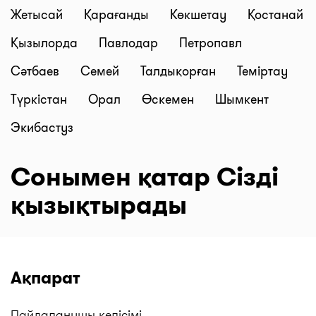
Жетысай
Қарағанды
Көкшетау
Қостанай
Қызылорда
Павлодар
Петропавл
Сәтбаев
Семей
Талдықорған
Теміртау
Түркістан
Орал
Өскемен
Шымкент
Экибастуз
Сонымен қатар Сізді
қызықтырады
Ақпарат
Пайдаланушы келісімі