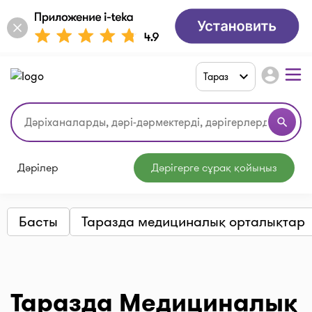
account_circle
Тараз
search
Дәрілер
Дәрігерге сұрақ қойыңыз
Басты
Таразда медициналық орталықтар
Таразда Медициналық