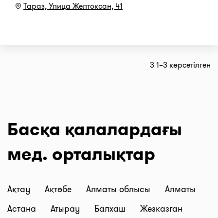
Тараз, ​Улица Желтоксан, 41
3 1–3 көрсетілген
Басқа қалалардағы
мед. орталықтар
Ақтау
Ақтөбе
Алматы облысы
Алматы
Астана
Атырау
Балхаш
Жезказган