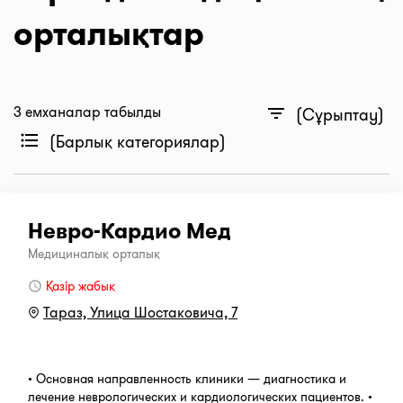
орталықтар
3 емханалар табылды
filter_list
(Сұрыптау)
format_list_bulleted
(Барлық категориялар)
Невро-Кардио Мед
Медициналық орталық
Қазір жабық
Тараз, ​Улица Шостаковича, 7
• Основная направленность клиники — диагностика и
лечение неврологических и кардиологических пациентов. •