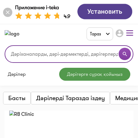
account_circle
Тараз
search
Дәрілер
Дәрігерге сұрақ қойыңыз
Басты
Дәрілерді Таразда іздеу
Медици