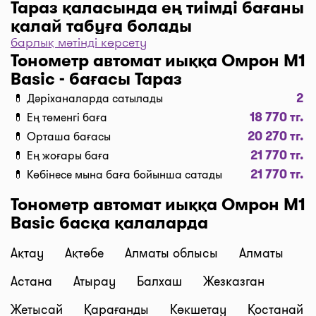
Тараз қаласында ең тиімді бағаны
қалай табуға болады
барлық мәтінді көрсету
Дәріханаларды баға бойынша іріктеу үшін “Сүзгі”
Тонометр автомат иыққа Омрон M1
түймесін, одан әрі “Бағасы бойынша, 1… бастап
Basic - бағасы Тараз
…” және “Таңдау” деген түймені басыңыз.
2
💊 Дәріханаларда сатылады
Дәріханадағы ең төмен баға сіздің алдыңызда. I-
18 770 тг.
💊 Ең төменгі баға
teka сервисінің көмегімен үнемдеңіз!
20 270 тг.
💊 Орташа бағасы
Жеткізу
21 770 тг.
💊 Ең жоғары баға
Тараз қаласында дәрі-дәрмекті тез жеткізу керек
21 770 тг.
💊 Көбінесе мына баға бойынша сатады
пе? Қажетті дәрілерді “Сатып алу” түймесі
бойынша кәрзеңкеге салып, “Дәріхананы таңдау”
Тонометр автомат иыққа Омрон M1
түймесін басып тапсырыс ресімдеңіз, содан соң
Basic басқа қалаларда
біздің курьерлеріміз дәрі-дәрмектерді үйге немесе
жұмысқа тиімді бағалармен жеткізеді. Дәрілерді
Ақтау
Ақтөбе
Алматы облысы
Алматы
жеткізудің орташа бағасы қазіргі сәтте 1500 тг.
Астана
Атырау
Балхаш
Жезказган
бастап 2500 тг. дейін (құны тәуліктің уақытынан
және дәріхана мен жеткізу мекенжайының ара-
Жетысай
Қарағанды
Көкшетау
Қостанай