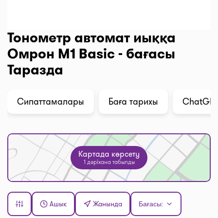
Тонометр автомат иыққа
Омрон M1 Basic - бағасы
Таразда
Сипаттамалары
Баға тарихы
ChatGPT 
Картада көрсету
1 дәріхана табылды
Ашық
Жанында
Бағасы: