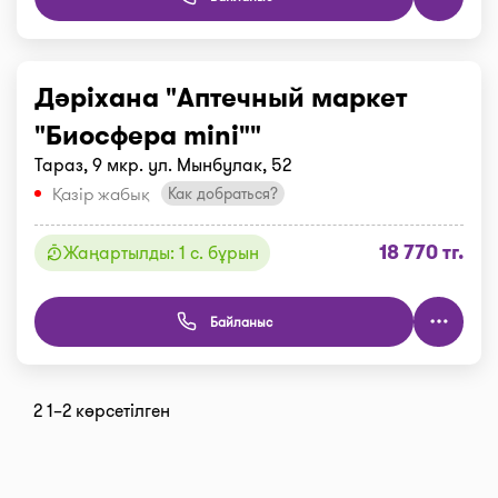
Дәріхана "Аптечный маркет
"Биосфера mini""
Тараз, 9 мкр. ул. Мынбулак, 52
Қазір жабық
Как добраться?
18 770 тг.
Жаңартылды: 1 с. бұрын
Байланыс
2 1–2 көрсетілген