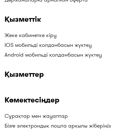
жаңа дәріханалар мен дәріхана жүйелерінің
нүктелерін қосамыз. Мысалы, бізден таба
Қызметтік
аласыздар: Gold medicine дәріханалары, Mega
Pharm әлеуметтік дәріханалары, "Алмасат"
дәріханалары, "Salamat" дәріханалары, ТБД
Жеке кабинетке кіру
(Төмен Баға Дәріханалары), Гиппократ және
IOS мобильді қолданбасын жүктеу
басқалар. Жаңартуларды бақылаңыздар!
Android мобильді қолданбасын жүктеу
Қызметтер
Көмектесіңдер
Сұрақтар мен жауаптар
Бізге электрондық пошта арқылы жіберіңіз