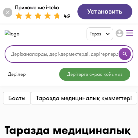
account_circle
Тараз
search
Дәрілер
Дәрігерге сұрақ қойыңыз
Басты
Таразда медициналық қызметтері
Таразда медициналық