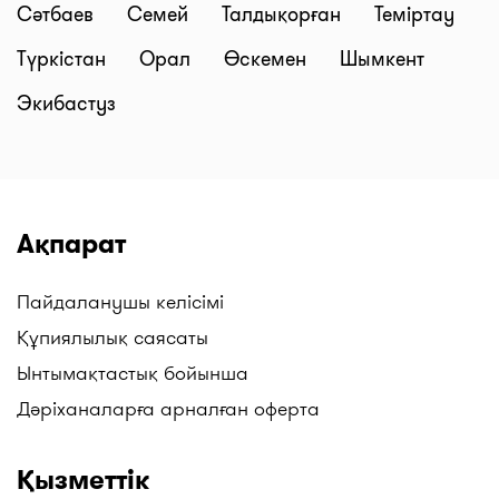
Сәтбаев
Семей
Талдықорған
Теміртау
Түркістан
Орал
Өскемен
Шымкент
Экибастуз
Ақпарат
Пайдаланушы келісімі
Құпиялылық саясаты
Ынтымақтастық бойынша
Дәріханаларға арналған оферта
Қызметтік