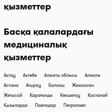
қызметтер
Басқа қалалардағы
медициналық
қызметтер
Ақтау
Ақтөбе
Алматы облысы
Алматы
Астана
Атырау
Балхаш
Жезказган
Жетысай
Қарағанды
Көкшетау
Қостанай
Қызылорда
Павлодар
Петропавл