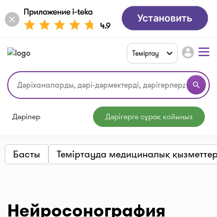
account_circle
Теміртау
search
Дәрілер
Дәрігерге сұрақ қойыңыз
Басты
Теміртауда медициналық қызметтер
Нейросонография