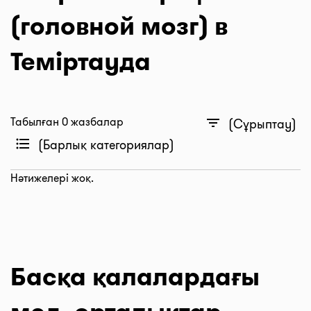
(головной мозг) в
Теміртауда
Табылған 0 жазбалар
filter_list
(Сұрыптау)
format_list_bulleted
(Барлық категориялар)
Нәтижелері жоқ.
Басқа қалалардағы