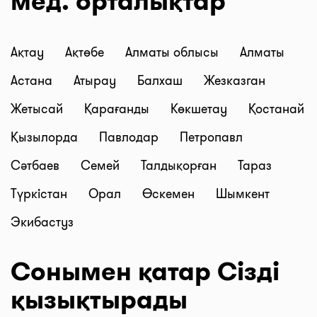
мед. орталықтар
Ақтау
Ақтөбе
Алматы облысы
Алматы
Астана
Атырау
Балхаш
Жезказган
Жетысай
Қарағанды
Көкшетау
Қостанай
Қызылорда
Павлодар
Петропавл
Сәтбаев
Семей
Талдықорған
Тараз
Түркістан
Орал
Өскемен
Шымкент
Экибастуз
Сонымен қатар Сізді
қызықтырады