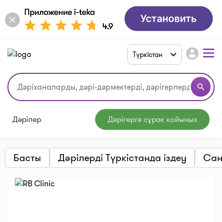
account_circle
Түркістан
search
Дәрілер
Дәрігерге сұрақ қойыңыз
Басты
Дәрілерді Түркістанда іздеу
Сан