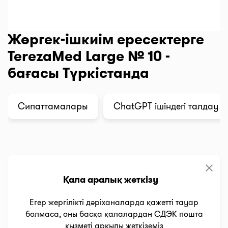
Жөргек-ішкиім ересектерге
TerezaMed Large № 10 -
бағасы Түркістанда
Сипаттамалары
ChatGPT ішіндегі талдау
clear
Қала аралық жеткізу
Егер жергілікті дәріханаларда қажетті тауар
болмаса, оны басқа қалалардан СДЭК пошта
қызметі арқылы жеткіземіз