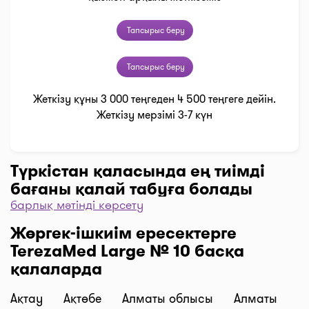
Тапсырыс беру
Тапсырыс беру
Жеткізу құны 3 000 теңгеден 4 500 теңгеге дейін.
Жеткізу мерзімі 3-7 күн
Түркістан қаласында ең тиімді
бағаны қалай табуға болады
барлық мәтінді көрсету
Дәріханаларды баға бойынша іріктеу үшін “Сүзгі”
Жөргек-ішкиім ересектерге
түймесін, одан әрі “Бағасы бойынша, 1… бастап
TerezaMed Large № 10 басқа
…” және “Таңдау” деген түймені басыңыз.
қалаларда
Дәріханадағы ең төмен баға сіздің алдыңызда. I-
teka сервисінің көмегімен үнемдеңіз!
Ақтау
Ақтөбе
Алматы облысы
Алматы
Жеткізу