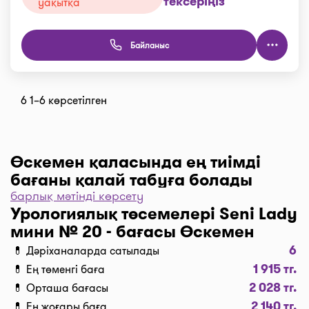
тексеріңіз
уақытқа
Байланыс
6 1–6 көрсетілген
Өскемен қаласында ең тиімді
бағаны қалай табуға болады
барлық мәтінді көрсету
Дәріханаларды баға бойынша іріктеу үшін “Сүзгі”
Урологиялық төсемелері Seni Lady
түймесін, одан әрі “Бағасы бойынша, 1… бастап
мини № 20 - бағасы Өскемен
…” және “Таңдау” деген түймені басыңыз.
6
💊 Дәріханаларда сатылады
Дәріханадағы ең төмен баға сіздің алдыңызда. I-
1 915 тг.
💊 Ең төменгі баға
teka сервисінің көмегімен үнемдеңіз!
2 028 тг.
💊 Орташа бағасы
Жеткізу
2 140 тг.
💊 Ең жоғары баға