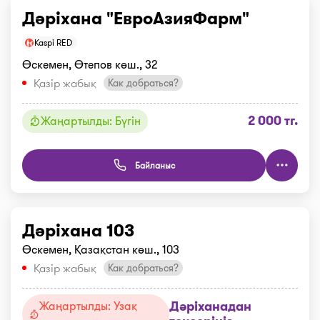
Дәріхана "ЕвроАзияФарм"
Kaspi RED
Өскемен, Өтепов көш., 32
Қазір жабық
Как добраться?
2 000 тг.
Жаңартылды: Бүгін
Байланыс
Дәріхана 103
Өскемен, Қазақстан көш., 103
Қазір жабық
Как добраться?
Дәріханадан
Жаңартылды: Узақ