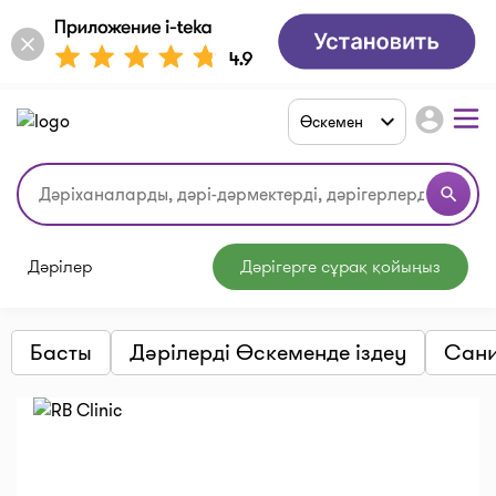
account_circle
Өскемен
search
Дәрілер
Дәрігерге сұрақ қойыңыз
Басты
Дәрілерді Өскеменде іздеу
Сани