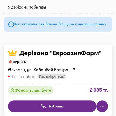
6 дәріхана табылды
Қол жетімділік пен бағаны білу үшін қоңырау шалыңыз
Дәріхана "ЕвроазияФарм"
Kaspi RED
Өскемен, ул. Кабанбай Батыра, 49
Қазір жабық
Как добраться?
2 085 тг.
Жаңартылды: Бүгін
Байланыс