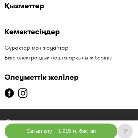
Қызметтер
Көмектесіңдер
Сұрақтар мен жауаптар
Бізге электрондық пошта арқылы жіберіңіз
Әлеуметтік желілер
copyright
2014-2026 «I-teka» бірыңғай анықтама қызметі»
ЖШС
?
Сатып алу
1 915 тг. бастап