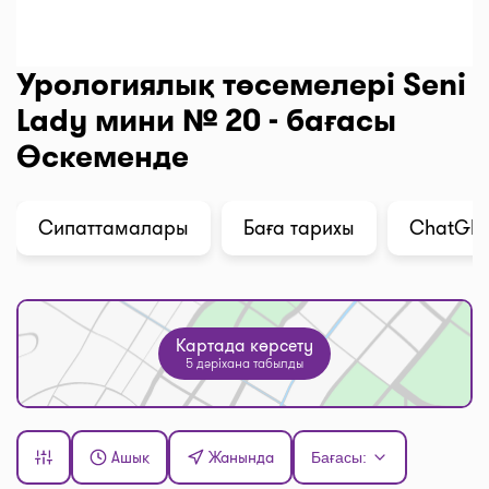
Урологиялық төсемелері Seni
Lady мини № 20 - бағасы
Өскеменде
Сипаттамалары
Баға тарихы
ChatGPT 
Картада көрсету
5 дәріхана табылды
Ашық
Жанында
Бағасы: