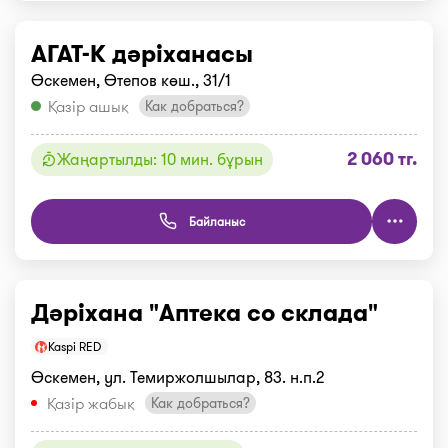
АГАТ-K дәріханасы
Өскемен, Өтепов көш., 31/1
Қазір ашық
Как добраться?
2 060 тг.
Жаңартылды: 10 мин. бұрын
Байланыс
Дәріхана "Аптека со склада"
Kaspi RED
Өскемен, ул. Темиржолшылар, 83. н.п.2
Қазір жабық
Как добраться?