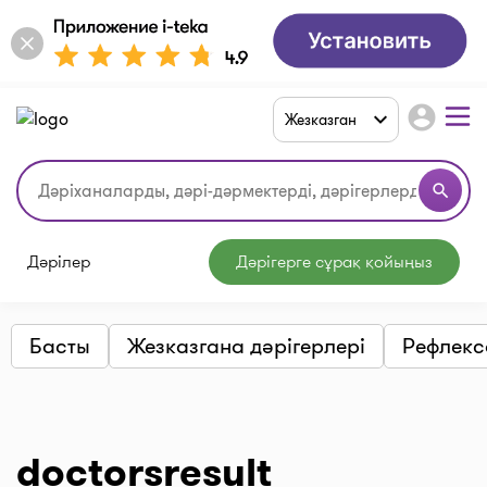
account_circle
Жезказган
search
Дәрілер
Дәрігерге сұрақ қойыңыз
Басты
Жезказгана дәрігерлері
Рефлекс
doctorsresult