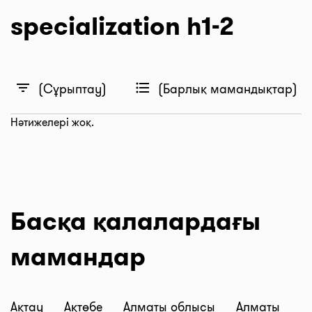
specialization h1-2
filter_list
format_list_bulleted
(Сұрыптау)
(Барлық мамандықтар)
Нәтижелері жоқ.
Басқа қалалардағы
мамандар
Ақтау
Ақтөбе
Алматы облысы
Алматы