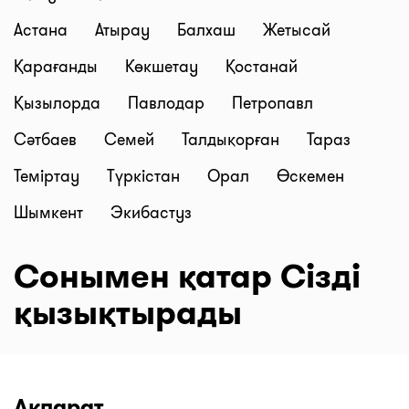
Астана
Атырау
Балхаш
Жетысай
Қарағанды
Көкшетау
Қостанай
Қызылорда
Павлодар
Петропавл
Сәтбаев
Семей
Талдықорған
Тараз
Теміртау
Түркістан
Орал
Өскемен
Шымкент
Экибастуз
Сонымен қатар Сізді
қызықтырады
Ақпарат