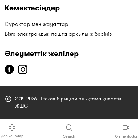
Көмектесіңдер
Сұрақтар мен жауаптар
Бізге электрондық пошта арқылы жіберіңіз
Әлеуметтік желілер
copyright
2014-2026 «I-teka» бірыңғай анықтама қызметі»
ЖШС
Дәріханалар
Search
Online doctor