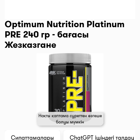
Optimum Nutrition Platinum
PRE 240 гр - бағасы
Жезказгане
Нақты қаптама суреттен өзгеше
болуы мүмкін
Сипаттамалары
ChatGPT ішіндегі талдау