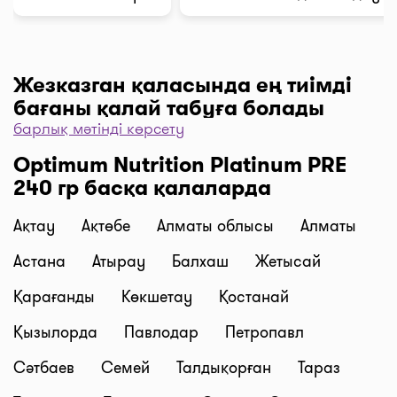
Жезказган қаласында ең тиімді
бағаны қалай табуға болады
барлық мәтінді көрсету
Дәріханаларды баға бойынша іріктеу үшін “Сүзгі”
Optimum Nutrition Platinum PRE
түймесін, одан әрі “Бағасы бойынша, 1… бастап
240 гр басқа қалаларда
…” және “Таңдау” деген түймені басыңыз.
Дәріханадағы ең төмен баға сіздің алдыңызда. I-
Ақтау
Ақтөбе
Алматы облысы
Алматы
teka сервисінің көмегімен үнемдеңіз!
Жеткізу
Астана
Атырау
Балхаш
Жетысай
Жезказган қаласында дәрі-дәрмекті тез жеткізу
Қарағанды
Көкшетау
Қостанай
керек пе? Қажетті дәрілерді “Сатып алу” түймесі
бойынша кәрзеңкеге салып, “Дәріхананы таңдау”
Қызылорда
Павлодар
Петропавл
түймесін басып тапсырыс ресімдеңіз, содан соң
Сәтбаев
Семей
Талдықорған
Тараз
біздің курьерлеріміз дәрі-дәрмектерді үйге немесе
жұмысқа тиімді бағалармен жеткізеді. Дәрілерді