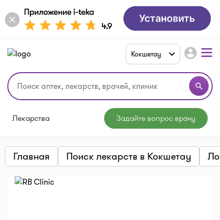
account_circle
Кокшетау
search
Лекарства
Задайте вопрос врачу
Главная
Поиск лекарств в Кокшетау
Ло