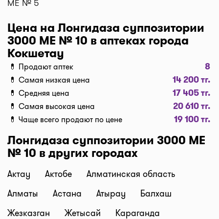
МЕ № 5
от времени суток и расстояния между аптекой и
адресом доставки).
Цена на Лонгидаза суппозитории
Бронирование и самовывоз
3000 МЕ № 10 в аптеках города
Наш сервис позволяет оплатить бронь лекарств и
Кокшетау
забрать самому в удобное время! При
8
💊 Продают аптек
оформлении заказа, нажмите "Забрать в аптеке",
14 200 тг.
💊 Самая низкая цена
мы забронируем ваш заказ и отправим код для
17 405 тг.
💊 Средняя цена
получения. Важно: забрать препараты в аптеке
20 610 тг.
можно только после подверждения наличия от
💊 Самая высокая цена
19 100 тг.
аптеки.
💊 Чаще всего продают по цене
Актуальность цен
Лонгидаза суппозитории 3000 МЕ
Данные на сайте обновляются постоянно. На
№ 10 в других городах
карточке аптеки мы выводим, когда была
обновлена цена - 2ч назад, вчера, 10 мин. назад,
Актау
Актобе
Алматинская область
5 мин. назад, и т.д.
Алматы
Астана
Атырау
Балхаш
Не нашли нужное лекарство? Каждый день на
сайт мы добавляем новые аптеки или точки
Жезказган
Жетысай
Караганда