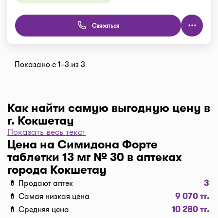
Связаться
Показано с 1–3 из 3
Как найти самую выгодную цену в
г. Кокшетау
Показать весь текст
Чтобы отфильтровать аптеки по цене, нажмите
Цена на Симидона Форте
"Фильтр", далее "По цене, от 1..." и кнопку
таблетки 13 мг № 30 в аптеках
"Выбрать". Самая низкая цена в аптеке перед
города Кокшетау
вами. Экономьте с помощью сервиса I-teka!
3
💊 Продают аптек
Доставка
9 070 тг.
💊 Самая низкая цена
Нужна быстрая доставка лекарств в г. Кокшетау?
10 280 тг.
💊 Средняя цена
Добавляйте нужные препараты по кнопке