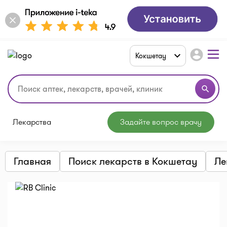
account_circle
Кокшетау
search
Лекарства
Задайте вопрос врачу
Главная
Поиск лекарств в Кокшетау
Ле