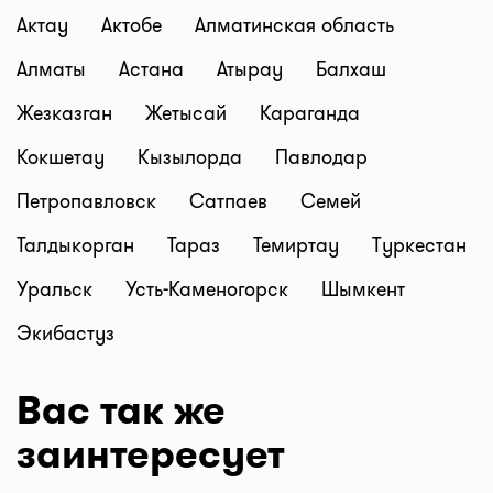
Актау
Актобе
Алматинская область
Алматы
Астана
Атырау
Балхаш
Жезказган
Жетысай
Караганда
Кокшетау
Кызылорда
Павлодар
Петропавловск
Сатпаев
Семей
Талдыкорган
Тараз
Темиртау
Туркестан
Уральск
Усть-Каменогорск
Шымкент
Экибастуз
Вас так же
заинтересует