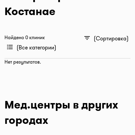
Костанае
Найдено 0 клиник
filter_list
(Сортировка)
format_list_bulleted
(Все категории)
Нет результатов.
Мед.центры в других
городах