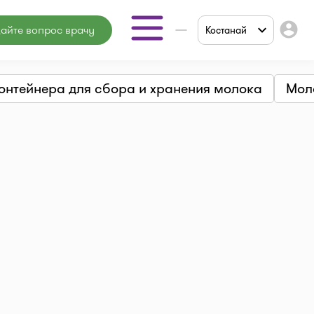
account_circle
айте вопрос врачу
Костанай
Аптеки
онтейнера для сбора и хранения молока
Мол
Мед. центры
Врачи
Мед. услуги
Онлайн
консультация