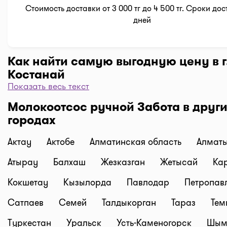
Стоимость доставки от 3 000 тг до 4 500 тг. Сроки дос
дней
Как найти самую выгодную цену в г
Костанай
Показать весь текст
Чтобы отфильтровать аптеки по цене, нажмите "Филь
Молокоотсос ручной Забота в друг
"По цене, от 1..." и кнопку "Выбрать". Самая низкая 
городах
аптеке перед вами. Экономьте с помощью сервиса I-
Доставка
Актау
Актобе
Алматинская область
Алмат
Нужна быстрая доставка лекарств в г. Костанай? Д
нужные препараты по кнопке "Купить", оформляйте 
Атырау
Балхаш
Жезказган
Жетысай
Ка
корзине "Выбрать аптеку" и наши курьеры доставя
Кокшетау
Кызылорда
Павлодар
Петропав
домой или на работу по оптимальной цене. Средня
доставки лекарств на данный момент от 1500 тг. до 2
Сатпаев
Семей
Талдыкорган
Тараз
Тем
(стоимость зависит от времени суток и расстояния 
Туркестан
Уральск
Усть-Каменогорск
Шым
аптекой и адресом доставки).