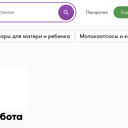
Лекарства
Зад
search
вары для матери и ребенка
Молокоотсосы и к
бота