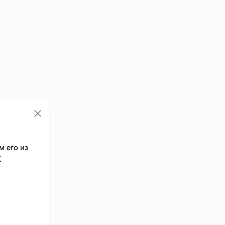
clear
м его из
К