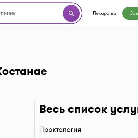
Лекарства
Зад
search
Костанае
Весь список услу
Проктология