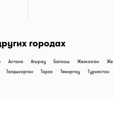
других городах
ы
Астана
Атырау
Балхаш
Жезказган
Же
Талдыкорган
Тараз
Темиртау
Туркестан