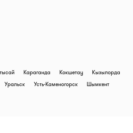
тысай
Караганда
Кокшетау
Кызылорда
Уральск
Усть-Каменогорск
Шымкент