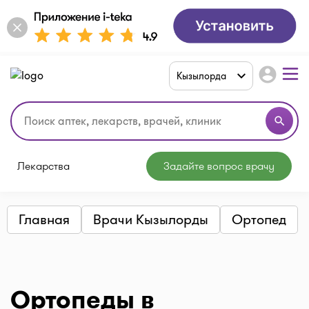
account_circle
Кызылорда
search
Лекарства
Задайте вопрос врачу
Главная
Врачи Кызылорды
Ортопед
Ортопеды в