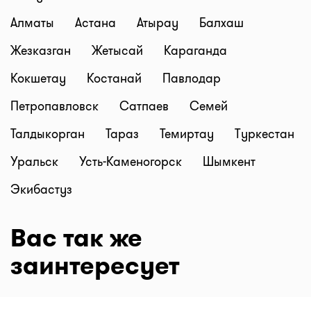
Алматы
Астана
Атырау
Балхаш
Жезказган
Жетысай
Караганда
Кокшетау
Костанай
Павлодар
Петропавловск
Сатпаев
Семей
Талдыкорган
Тараз
Темиртау
Туркестан
Уральск
Усть-Каменогорск
Шымкент
Экибастуз
Вас так же
заинтересует