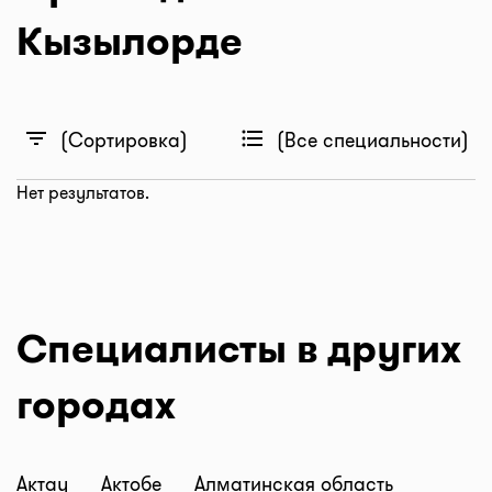
Кызылорде
filter_list
format_list_bulleted
(Сортировка)
(Все специальности)
Нет результатов.
Специалисты в других
городах
Актау
Актобе
Алматинская область