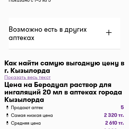
Показано с 1–5 из 5
Возможно есть в других
аптеках
Как найти самую выгодную цену в
Интернет - Аптека Даулет Фарм
г. Кызылорда
Показать весь текст
Кызылорда, г. Алматы, мкр Жетысу-2, 42
Чтобы отфильтровать аптеки по цене, нажмите
Цена на Беродуал раствор для
2 700 тг
"Фильтр", далее "По цене, от 1..." и кнопку
Обновлено: 30 мин. назад
ингаляций 20 мл в аптеках города
"Выбрать". Самая низкая цена в аптеке перед
Кызылорда
вами. Экономьте с помощью сервиса I-teka!
5
💊 Продают аптек
Доставка
2 320 тг.
💊 Самая низкая цена
Показать телефон
Нужна быстрая доставка лекарств в г.
2 610 тг.
💊 Средняя цена
Кызылорда? Добавляйте нужные препараты по