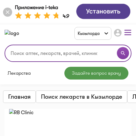
account_circle
Кызылорда
search
Лекарства
Задайте вопрос врачу
Главная
Поиск лекарств в Кызылорде
Л