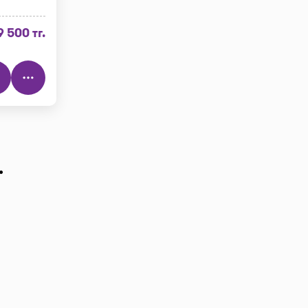
9 500 тг.
.
тр", далее
цена в
teka!
Добавляйте
заявку в