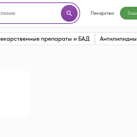
Лекарства
Зад
search
екарственные препараты и БАД
Антилипидны
а