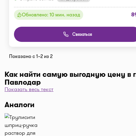
8
Обновлено: 10 мин. назад
Связаться
Показано с 1–2 из 2
Как найти самую выгодную цену в г
Павлодар
Показать весь текст
Чтобы отфильтровать аптеки по цене, нажмите "Филь
"По цене, от 1..." и кнопку "Выбрать". Самая низкая 
Аналоги
аптеке перед вами. Экономьте с помощью сервиса I-
Доставка
Нужна быстрая доставка лекарств в г. Павлодар? 
нужные препараты по кнопке "Купить", оформляйте 