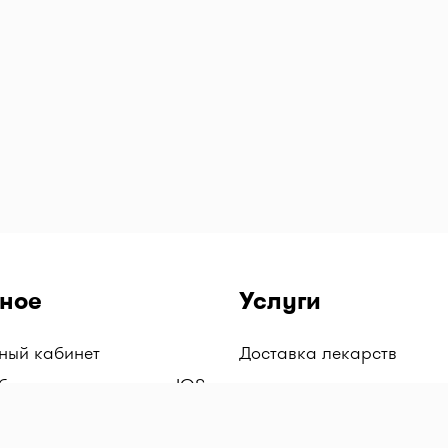
ное
Услуги
чный кабинет
Доставка лекарств
бильное приложение IOS
бильное приложение