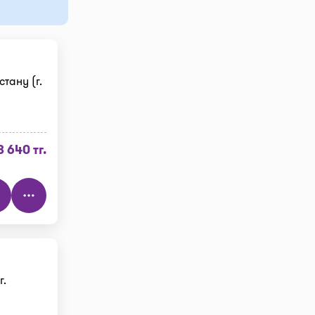
тану (г.
8 640 тг.
г.