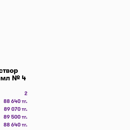
т препараты
я цена
500 тг.
между
абрать
 нажмите
тправим код
створ
 можно
5 мл № 4
2
ке аптеки
88 640 тг.
вчера, 10
89 070 тг.
89 500 тг.
 мы
88 640 тг.
 Например,