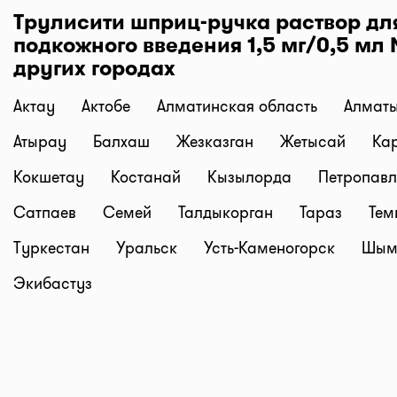
у нас вы можете найти: Аптеки Gold medicine, Соци
Трулисити шприц-ручка раствор дл
аптеки Mega Pharm, Аптеки "Алмасат", Аптеки "Sala
подкожного введения 1,5 мг/0,5 мл 
(Аптеки Низких Цен), Гиппократ, и другие. Следите з
других городах
обновлениями!
Все аптеки Казахстана с ценами на лекарства в од
Актау
Актобе
Алматинская область
Алмат
только на I-teka.kz!
Атырау
Балхаш
Жезказган
Жетысай
Ка
Кокшетау
Костанай
Кызылорда
Петропавл
Сатпаев
Семей
Талдыкорган
Тараз
Тем
Туркестан
Уральск
Усть-Каменогорск
Шым
Экибастуз