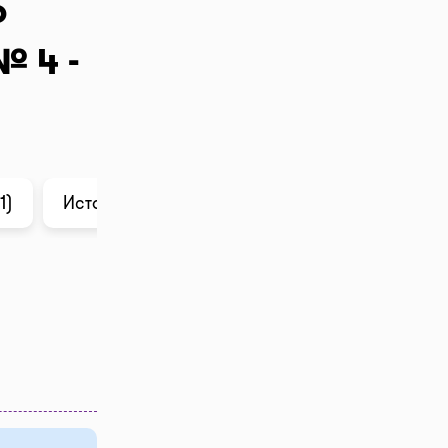
о
№ 4 -
1)
История цены
Анализ в ChatGPT