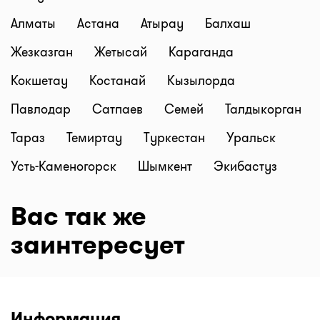
Алматы
Астана
Атырау
Балхаш
Жезказган
Жетысай
Караганда
Кокшетау
Костанай
Кызылорда
Павлодар
Сатпаев
Семей
Талдыкорган
Тараз
Темиртау
Туркестан
Уральск
Усть-Каменогорск
Шымкент
Экибастуз
Вас так же
заинтересует
Информация