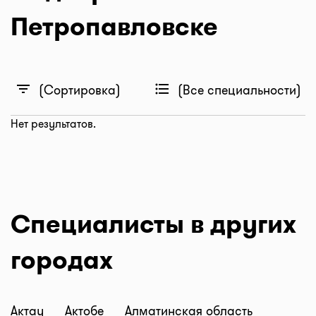
Петропавловске
filter_list
format_list_bulleted
(Сортировка)
(Все специальности)
Нет результатов.
Специалисты в других
городах
Актау
Актобе
Алматинская область