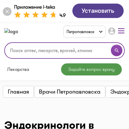
account_circle
Петропавловск
search
Лекарства
Задайте вопрос врачу
Главная
Врачи Петропавловска
Эндок
Эндокринологи в