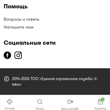
Помощь
Вопросы и ответы
Напишите нам
Социальные сети
copyright
2014-2026 ТОО «Единая справочная служба «I-
teka»
0
Аптеки
Корзина
Поиск
Врач онлайн