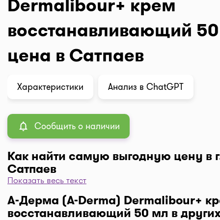
Dermalibour+ крем
восстанавливающий 50 
цена в Сатпаев
Характеристики
Анализ в ChatGPT
Сообщить о наличии
Как найти самую выгодную цену в г
Сатпаев
Показать весь текст
Чтобы отфильтровать аптеки по цене, нажмите "Филь
А-Дерма (A-Derma) Dermalibour+ к
"По цене, от 1..." и кнопку "Выбрать". Самая низкая 
восстанавливающий 50 мл в други
аптеке перед вами. Экономьте с помощью сервиса I-