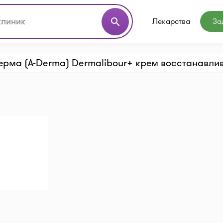
Лекарства
За
search
ерма (A-Derma) Dermalibour+ крем восстанавл