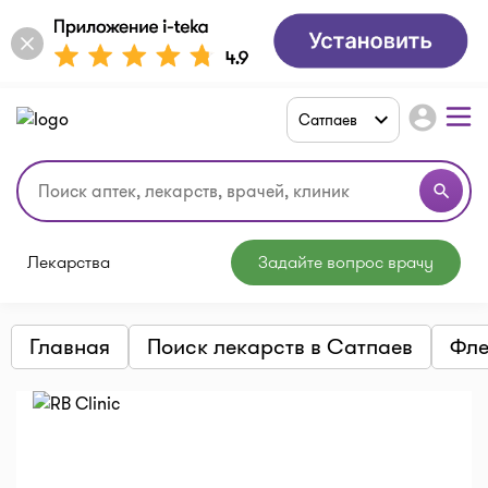
account_circle
Сатпаев
search
Лекарства
Задайте вопрос врачу
Главная
Поиск лекарств в Сатпаев
Фле