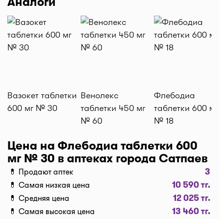
Аналоги
"Выбрать". Самая низкая цена в аптеке перед
вами. Экономьте с помощью сервиса I-teka!
Доставка
Нужна быстрая доставка лекарств в г. Сатпаев?
Добавляйте нужные препараты по кнопке
"Купить", оформляйте заявку в корзине "Выбрать
аптеку" и наши курьеры доставят препараты
Вазокет таблетки
Венолекс
Флебодиа
домой или на работу по оптимальной цене.
600 мг № 30
таблетки 450 мг
таблетки 600 мг
Средняя цена доставки лекарств на данный
№ 60
№ 18
момент от 1500 тг. до 2500 тг. (стоимость зависит
от времени суток и расстояния между аптекой и
Цена на Флебодиа таблетки 600
адресом доставки).
мг № 30 в аптеках города Сатпаев
Бронирование и самовывоз
3
💊 Продают аптек
Наш сервис позволяет оплатить бронь лекарств и
10 590 тг.
💊 Самая низкая цена
забрать самому в удобное время! При
12 025 тг.
💊 Средняя цена
оформлении заказа, нажмите "Забрать в аптеке",
13 460 тг.
мы забронируем ваш заказ и отправим код для
💊 Самая высокая цена