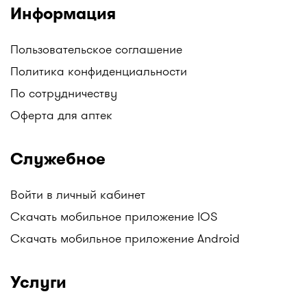
аптечных сетей. Например, у нас вы можете
Информация
найти: Аптеки Gold medicine, Социальные аптеки
Mega Pharm, Аптеки "Алмасат", Аптеки "Salamat",
Пользовательское соглашение
АНЦ (Аптеки Низких Цен), Гиппократ, и другие.
Политика конфиденциальности
Следите за обновлениями!
По сотрудничеству
Все аптеки Казахстана с ценами на лекарства в
одном месте только на I-teka.kz!
Оферта для аптек
Служебное
Войти в личный кабинет
Скачать мобильное приложение IOS
Скачать мобильное приложение Android
Услуги