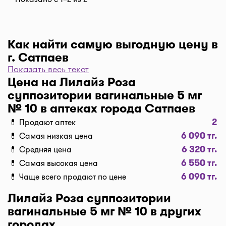
Как найти самую выгодную цену в
г. Сатпаев
Показать весь текст
Чтобы отфильтровать аптеки по цене, нажмите
Цена на Лилайз Роза
"Фильтр", далее "По цене, от 1..." и кнопку
суппозитории вагинальные 5 мг
"Выбрать". Самая низкая цена в аптеке перед
№ 10 в аптеках города Сатпаев
вами. Экономьте с помощью сервиса I-teka!
2
💊 Продают аптек
Доставка
6 090 тг.
💊 Самая низкая цена
Нужна быстрая доставка лекарств в г. Сатпаев?
6 320 тг.
💊 Средняя цена
Добавляйте нужные препараты по кнопке
6 550 тг.
💊 Самая высокая цена
"Купить", оформляйте заявку в корзине "Выбрать
6 090 тг.
💊 Чаще всего продают по цене
аптеку" и наши курьеры доставят препараты
домой или на работу по оптимальной цене.
Лилайз Роза суппозитории
Средняя цена доставки лекарств на данный
вагинальные 5 мг № 10 в других
момент от 1500 тг. до 2500 тг. (стоимость зависит
городах