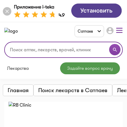
account_circle
Сатпаев
search
Лекарства
Задайте вопрос врачу
Главная
Поиск лекарств в Сатпаев
Лек