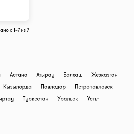
ано с 1–7 из 7
х
ы
Астана
Атырау
Балхаш
Жезказган
Кызылорда
Павлодар
Петропавловск
иртау
Туркестан
Уральск
Усть-