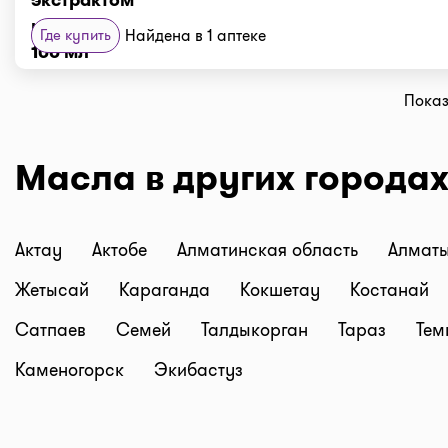
Где купить
Найдена в 1 аптеке
Показ
Масла в других города
Актау
Актобе
Алматинская область
Алмат
Жетысай
Караганда
Кокшетау
Костанай
Сатпаев
Семей
Талдыкорган
Тараз
Тем
Каменогорск
Экибастуз