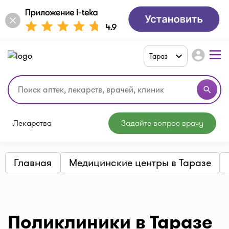
account_circle
Тараз
search
Лекарства
Задайте вопрос врачу
Главная
Медицинские центры в Таразе
Поликлиники в Таразе