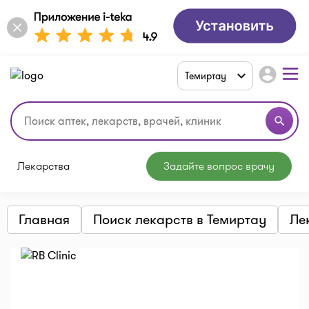
account_circle
Темиртау
search
Лекарства
Задайте вопрос врачу
Главная
Поиск лекарств в Темиртау
Ле