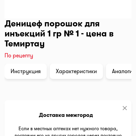
Деницеф порошок для
инъекций 1 гр № 1 - цена в
Темиртау
По рецепту
Инструкция
Характеристики
Аналоги (
clear
Доставка межгород
Если в местных аптеках нет нужного товара,
доставим его из других городов через почтовую