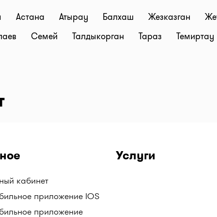
ы
Астана
Атырау
Балхаш
Жезказган
Же
паев
Семей
Талдыкорган
Тараз
Темиртау
т
ное
Услуги
чный кабинет
бильное приложение IOS
бильное приложение