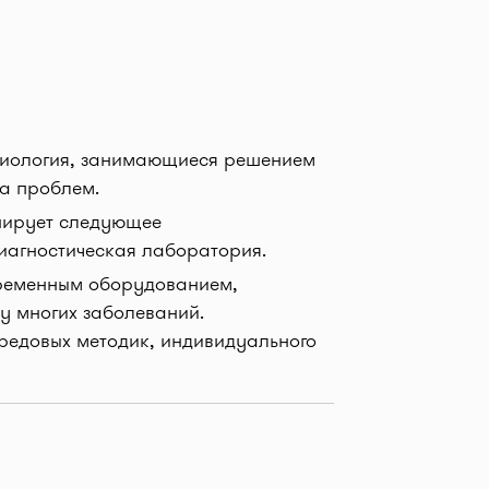
рдиология, занимающиеся решением
ка проблем.
нирует следующее
иагностическая лаборатория.
временным оборудованием,
у многих заболеваний.
ередовых методик, индивидуального