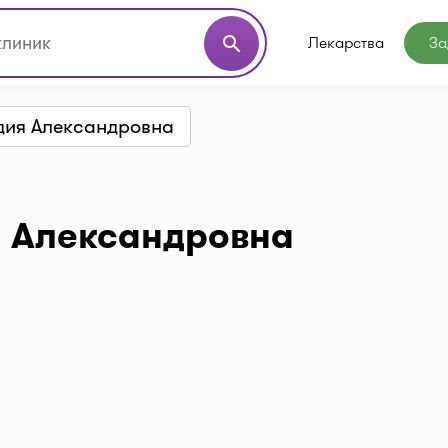
Лекарства
За
search
дия Александровна
 Александровна