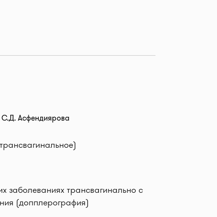
 С.Д. Асфендиярова
 трансвагинальное)
их заболеваниях трансвагинально с
ния (допплерография)