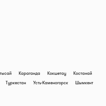
тысай
Караганда
Кокшетау
Костанай
Туркестан
Усть-Каменогорск
Шымкент