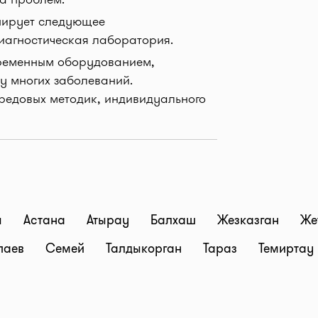
нирует следующее
иагностическая лаборатория.
временным оборудованием,
у многих заболеваний.
ередовых методик, индивидуального
ы
Астана
Атырау
Балхаш
Жезказган
Же
паев
Семей
Талдыкорган
Тараз
Темиртау