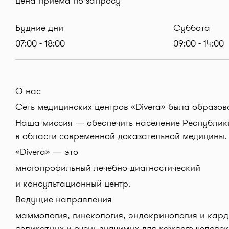
цена приема по запросу
Будние дни
Суббота
07:00 - 18:00
09:00 - 14:00
О нас
Сеть медицинских центров «Divera» была образова
Наша миссия — обеспечить население Республики
в области современной доказательной медицины.
«Divera» — это
многопрофильный лечебно-диагностический
и консультационный центр.
Ведущие направления
маммология, гинекология, эндокринология и ка
деликатных и очень значимых для каждого челове