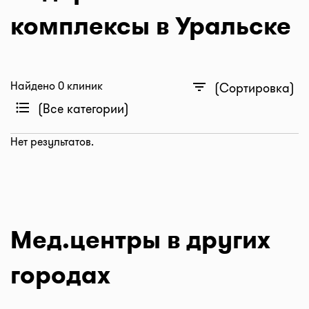
комплексы в Уральске
Найдено 0 клиник
filter_list
(Сортировка)
format_list_bulleted
(Все категории)
Нет результатов.
Мед.центры в других
городах