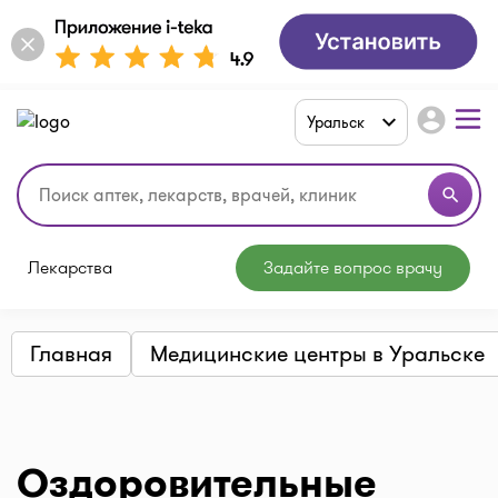
account_circle
Уральск
search
Лекарства
Задайте вопрос врачу
Главная
Медицинские центры в Уральске
Оздоровительные