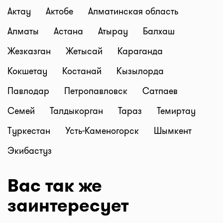
Актау
Актобе
Алматинская область
Алматы
Астана
Атырау
Балхаш
Жезказган
Жетысай
Караганда
Кокшетау
Костанай
Кызылорда
Павлодар
Петропавловск
Сатпаев
Семей
Талдыкорган
Тараз
Темиртау
Туркестан
Усть-Каменогорск
Шымкент
Экибастуз
Вас так же
заинтересует