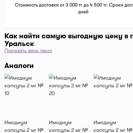
Стоимость доставки от 3 000 тг до 4 500 тг. Сроки дос
дней
Как найти самую выгодную цену в г
Уральск
Показать весь текст
Чтобы отфильтровать аптеки по цене, нажмите "Филь
"По цене, от 1..." и кнопку "Выбрать". Самая низкая 
Аналоги
аптеке перед вами. Экономьте с помощью сервиса I-
Доставка
Нужна быстрая доставка лекарств в г. Уральск? До
нужные препараты по кнопке "Купить", оформляйте 
корзине "Выбрать аптеку" и наши курьеры доставя
домой или на работу по оптимальной цене. Средня
доставки лекарств на данный момент от 1500 тг. до 2
Имодиум
Имодиум
Имодиум
(стоимость зависит от времени суток и расстояния 
капсулы 2 мг №
капсулы 2 мг №
капсулы 2 мг №
аптекой и адресом доставки).