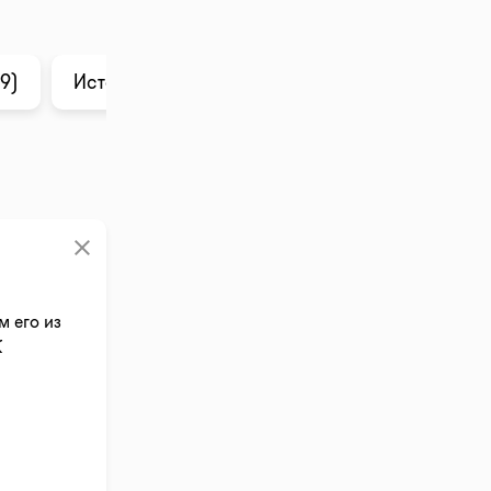
9)
История цены
Анализ в ChatGPT
clear
м его из
К