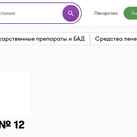
Лекарства
За
search
карственные препараты и БАД
Средства лече
№ 12