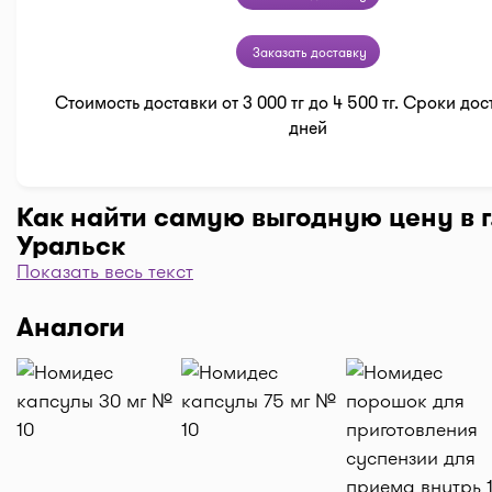
Заказать доставку
Стоимость доставки от 3 000 тг до 4 500 тг. Сроки дос
дней
Как найти самую выгодную цену в г
Уральск
Показать весь текст
Чтобы отфильтровать аптеки по цене, нажмите "Филь
"По цене, от 1..." и кнопку "Выбрать". Самая низкая 
Аналоги
аптеке перед вами. Экономьте с помощью сервиса I-
Доставка
Нужна быстрая доставка лекарств в г. Уральск? До
нужные препараты по кнопке "Купить", оформляйте 
корзине "Выбрать аптеку" и наши курьеры доставя
домой или на работу по оптимальной цене. Средня