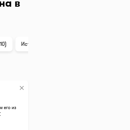
на в
10)
История цены
Анализ в ChatGPT
clear
м его из
К