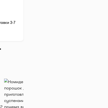
тавки 3-7
.
тр", далее
цена в
teka!
бавляйте
заявку в
т препараты
я цена