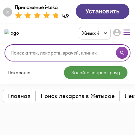
account_circle
Жетысай
search
Лекарства
Задайте вопрос врачу
Главная
Поиск лекарств в Жетысае
Лек