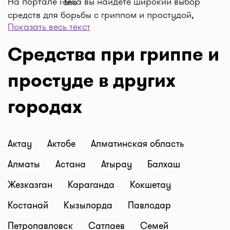
На портале i-teka вы найдете широкий выбор
средств для борьбы с гриппом и простудой,
Показать весь текст
которые помогут быстро вернуть здоровье и
активность в вашу жизнь. Мы понимаем, как
Средства при гриппе и
важно своевременно принять меры при первых
признаках заболевания, поэтому предлагаем
простуде в других
только качественные препараты, которые
эффективно справляются с симптомами и
городах
способствуют быстрому выздоровлению. Наши
средства помогут вам облегчить состояние,
восстановить силы и вернуть радость к
Актау
Актобе
Алматинская область
повседневной жизни, не выходя из дома.
Заботьтесь о своем здоровье с i-teka и оставайтесь
Алматы
Астана
Атырау
Балхаш
в форме даже в сезон простуд!
Жезказган
Караганда
Кокшетау
Какие препараты от гриппа и
простуды можно приобрести с
Костанай
Кызылорда
Павлодар
помощью нашего портала
Петропавловск
Сатпаев
Семей