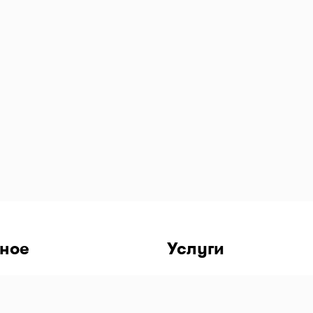
ное
Услуги
чный кабинет
бильное приложение IOS