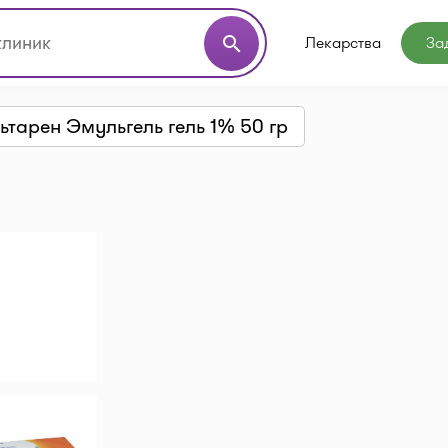
Лекарства
За
search
ьтарен Эмульгель гель 1% 50 гр