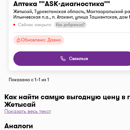
Аптека ""ASK-диагностика""
Жетысай, Туркестанская область, Мактааральский ра
Ильичевская п.а., п. Атакент, улица Ташкентская, дом
Сейчас закрыто
Как добраться?
Обновлено: Давно
Связаться
Показано с 1–1 из 1
Как найти самую выгодную цену в г
Жетысай
Показать весь текст
Чтобы отфильтровать аптеки по цене, нажмите "Филь
"По цене, от 1..." и кнопку "Выбрать". Самая низкая 
Аналоги