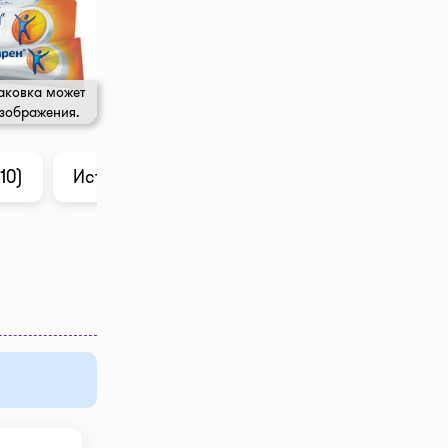
аковка может
изображения.
10)
История цены
Анализ в ChatGPT