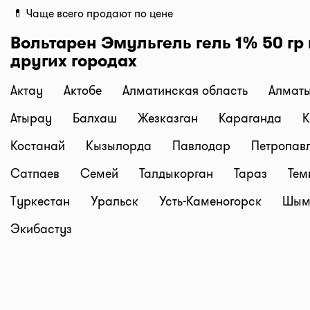
мин. назад, 5 мин. назад, и т.д.
💊 Чаще всего продают по цене
Не нашли нужное лекарство? Каждый день на сайт
Вольтарен Эмульгель гель 1% 50 гр 
добавляем новые аптеки или точки аптечных сетей.
других городах
у нас вы можете найти: Аптеки Gold medicine, Соци
аптеки Mega Pharm, Аптеки "Алмасат", Аптеки "Sala
Актау
Актобе
Алматинская область
Алмат
(Аптеки Низких Цен), Гиппократ, и другие. Следите з
Атырау
Балхаш
Жезказган
Караганда
К
обновлениями!
Все аптеки Казахстана с ценами на лекарства в од
Костанай
Кызылорда
Павлодар
Петропав
только на I-teka.kz!
Сатпаев
Семей
Талдыкорган
Тараз
Тем
Туркестан
Уральск
Усть-Каменогорск
Шым
Экибастуз