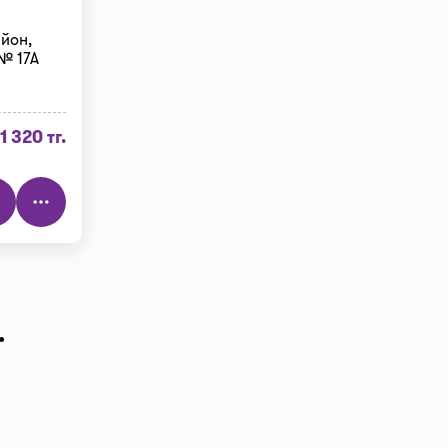
йон,
 № 17А
1 320 тг.
.
тр", далее
цена в