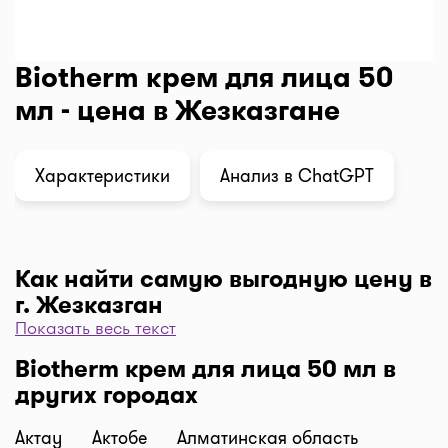
Biotherm крем для лица 50
мл - цена в Жезказгане
Характеристики
Анализ в ChatGPT
Как найти самую выгодную цену в
г. Жезказган
Показать весь текст
Чтобы отфильтровать аптеки по цене, нажмите
Biotherm крем для лица 50 мл в
"Фильтр", далее "По цене, от 1..." и кнопку
других городах
"Выбрать". Самая низкая цена в аптеке перед
вами. Экономьте с помощью сервиса I-teka!
Актау
Актобе
Алматинская область
Доставка