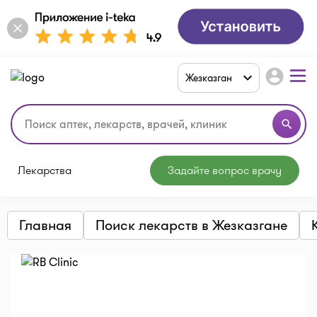
account_circle
Жезказган
search
Лекарства
Задайте вопрос врачу
Главная
Поиск лекарств в Жезказгане