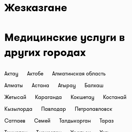
Жезказгане
Медицинские услуги в
других городах
Актау
Актобе
Алматинская область
Алматы
Астана
Атырау
Балхаш
Жетысай
Караганда
Кокшетау
Костанай
Кызылорда
Павлодар
Петропавловск
Сатпаев
Семей
Талдыкорган
Тараз