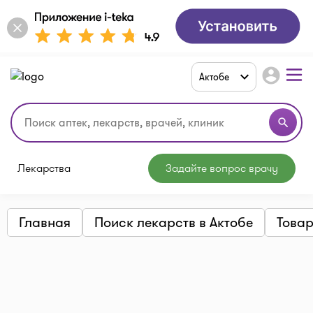
account_circle
Актобе
search
Лекарства
Задайте вопрос врачу
Главная
Поиск лекарств в Актобе
Товар