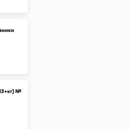
зники
13+кг) №