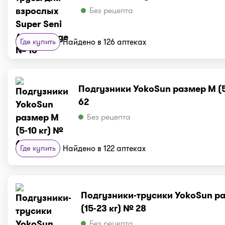
Без рецепта
Где купить
Найдено в 126 аптеках
Подгузники YokoSun размер М (5
62
Без рецепта
Где купить
Найдено в 122 аптеках
Подгузники-трусики YokoSun ра
(15-23 кг) № 28
Без рецепта