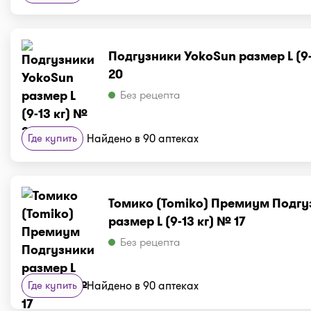
Подгузники YokoSun размер L (9-
20
Без рецепта
Где купить
Найдено в 90 аптеках
Томико (Tomiko) Премиум Подгу
размер L (9-13 кг) № 17
Без рецепта
Где купить
Найдено в 90 аптеках