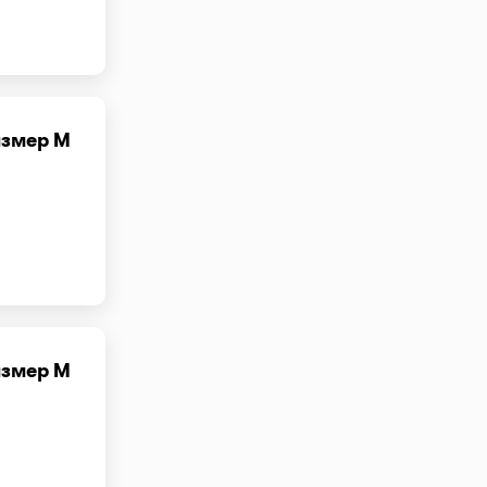
азмер M
азмер M