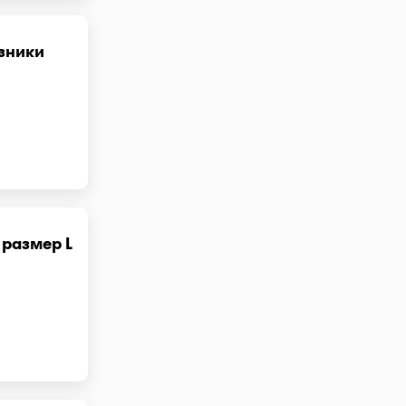
зники
 размер L