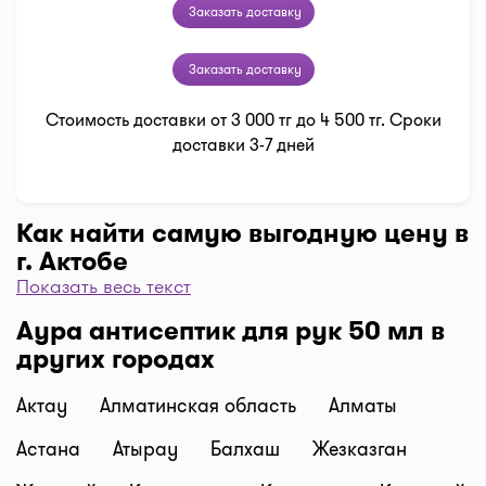
Заказать доставку
Заказать доставку
Стоимость доставки от 3 000 тг до 4 500 тг. Сроки
доставки 3-7 дней
Как найти самую выгодную цену в
г. Актобе
Показать весь текст
Чтобы отфильтровать аптеки по цене, нажмите
Аура антисептик для рук 50 мл в
"Фильтр", далее "По цене, от 1..." и кнопку
других городах
"Выбрать". Самая низкая цена в аптеке перед
вами. Экономьте с помощью сервиса I-teka!
Актау
Алматинская область
Алматы
Доставка
Нужна быстрая доставка лекарств в г. Актобе?
Астана
Атырау
Балхаш
Жезказган
Добавляйте нужные препараты по кнопке