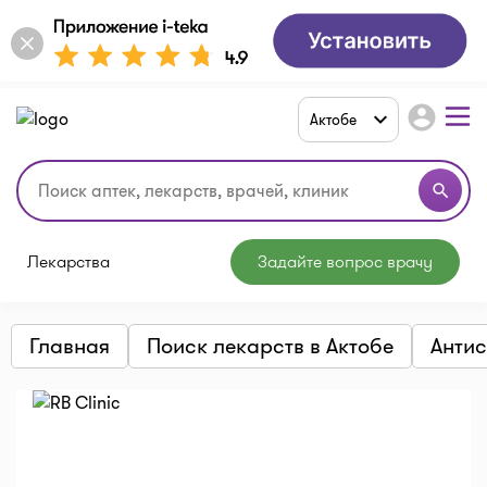
account_circle
Актобе
search
Лекарства
Задайте вопрос врачу
Главная
Поиск лекарств в Актобе
Антис