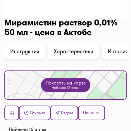
Мирамистин раствор 0,01%
50 мл - цена в Актобе
Инструкция
Характеристики
История 
Показать на карте
Найдено 12 аптек
Открыто
Рядом
Цена:
Найдено 16 аптек