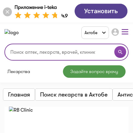
account_circle
Актобе
search
Лекарства
Задайте вопрос врачу
Главная
Поиск лекарств в Актобе
Антис