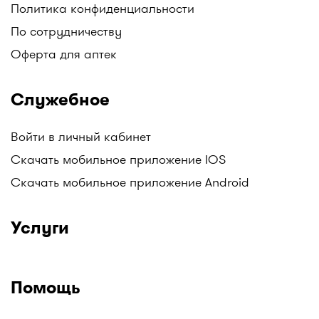
найти: Аптеки Gold medicine, Социальные аптеки
Политика конфиденциальности
Mega Pharm, Аптеки "Алмасат", Аптеки "Salamat",
По сотрудничеству
АНЦ (Аптеки Низких Цен), Гиппократ, и другие.
Оферта для аптек
Следите за обновлениями!
Все аптеки Казахстана с ценами на лекарства в
Служебное
одном месте только на I-teka.kz!
Войти в личный кабинет
Скачать мобильное приложение IOS
Скачать мобильное приложение Android
Услуги
Помощь