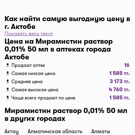
Как найти самую выгодную цену в
г. Актобе
Показать весь текст
Чтобы отфильтровать аптеки по цене, нажмите
Цена на Мирамистин раствор
"Фильтр", далее "По цене, от 1..." и кнопку
0,01% 50 мл в аптеках города
"Выбрать". Самая низкая цена в аптеке перед
Актобе
вами. Экономьте с помощью сервиса I-teka!
16
💊 Продают аптек
Доставка
1 585 тг.
💊 Самая низкая цена
Нужна быстрая доставка лекарств в г. Актобе?
3 173 тг.
💊 Средняя цена
Добавляйте нужные препараты по кнопке
4 760 тг.
💊 Самая высокая цена
"Купить", оформляйте заявку в корзине "Выбрать
1 585 тг.
💊 Чаще всего продают по цене
аптеку" и наши курьеры доставят препараты
домой или на работу по оптимальной цене.
Мирамистин раствор 0,01% 50 мл
Средняя цена доставки лекарств на данный
в других городах
момент от 1500 тг. до 2500 тг. (стоимость зависит
от времени суток и расстояния между аптекой и
Актау
Алматинская область
Алматы