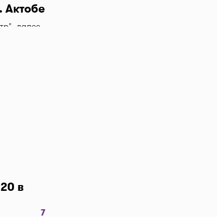
. Актобе
тр", далее
цена в
teka!
авляйте
заявку в
т препараты
я цена
500 тг.
между
абрать
20 в
 нажмите
тправим код
7
 можно