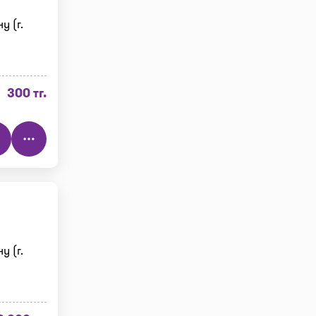
у (г.
300 тг.
у (г.