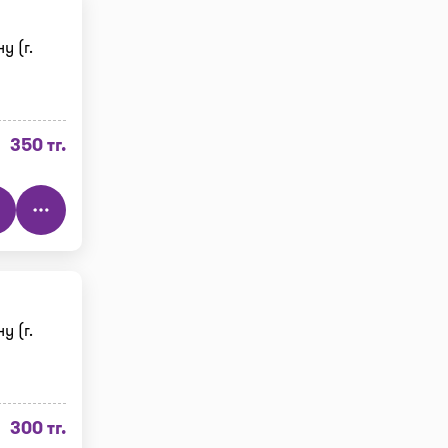
у (г.
350 тг.
у (г.
300 тг.