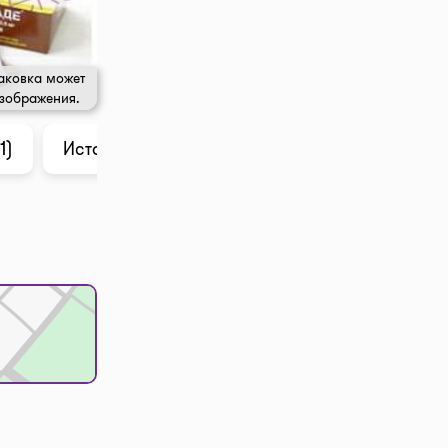
аковка может
изображения.
1)
История цены
Анализ в ChatGPT