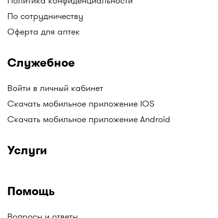
Политика конфиденциальности
Mega Pharm, Аптеки "Алмасат", Аптеки "Salamat",
По сотрудничеству
АНЦ (Аптеки Низких Цен), Гиппократ, и другие.
Оферта для аптек
Следите за обновлениями!
Все аптеки Казахстана с ценами на лекарства в
Служебное
одном месте только на I-teka.kz!
Войти в личный кабинет
Скачать мобильное приложение IOS
Скачать мобильное приложение Android
Услуги
Помощь
Вопросы и ответы