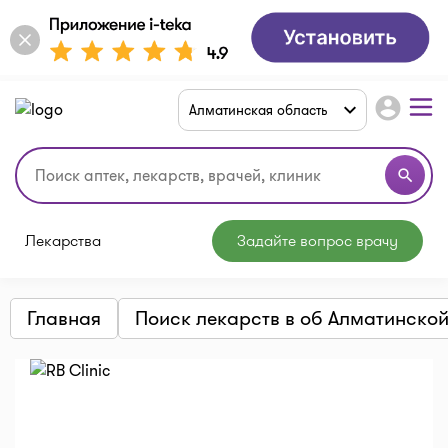
account_circle
Алматинская область
search
Лекарства
Задайте вопрос врачу
Главная
Поиск лекарств в об Алматинско