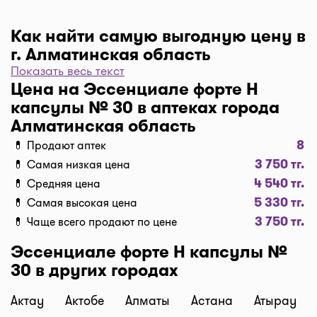
Как найти самую выгодную цену в
г. Алматинская область
Показать весь текст
Чтобы отфильтровать аптеки по цене, нажмите
Цена на Эссенциале форте Н
"Фильтр", далее "По цене, от 1..." и кнопку
капсулы № 30 в аптеках города
"Выбрать". Самая низкая цена в аптеке перед
Алматинская область
вами. Экономьте с помощью сервиса I-teka!
8
💊 Продают аптек
Доставка
3 750 тг.
💊 Самая низкая цена
Нужна быстрая доставка лекарств в г.
4 540 тг.
💊 Средняя цена
Алматинская область? Добавляйте нужные
5 330 тг.
💊 Самая высокая цена
препараты по кнопке "Купить", оформляйте
3 750 тг.
💊 Чаще всего продают по цене
заявку в корзине "Выбрать аптеку" и наши
курьеры доставят препараты домой или на
Эссенциале форте Н капсулы №
работу по оптимальной цене. Средняя цена
30 в других городах
доставки лекарств на данный момент от 1500 тг.
до 2500 тг. (стоимость зависит от времени суток и
Актау
Актобе
Алматы
Астана
Атырау