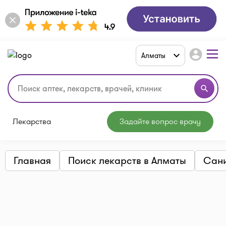
account_circle
Алматы
search
Лекарства
Задайте вопрос врачу
Главная
Поиск лекарств в Алматы
Сани