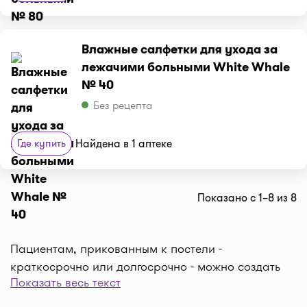
Влажные салфетки для ухода за
лежачими больными White Whale
№ 40
Без рецепта
Где купить
Найдена в 1 аптеке
Показано с 1–8 из 8
Пациентам, прикованным к постели -
краткосрочно или долгосрочно - можно создать
Показать весь текст
более комфортные условия с помощью
аксессуаров. Правильная установка может