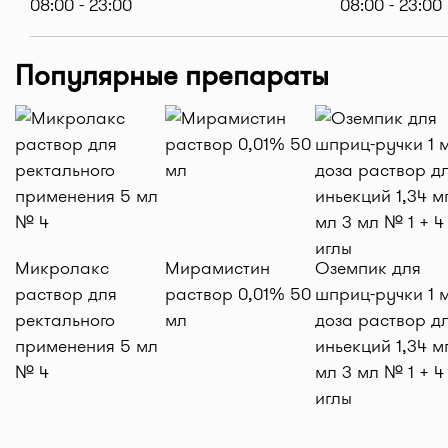
08:00 - 23:00
08:00 - 23:00
Популярные препараты
Микролакс
Мирамистин
Оземпик для
раствор для
раствор 0,01% 50
шприц-ручки 1 м
ректального
мл
доза раствор д
применения 5 мл
иньекций 1,34 м
№ 4
мл 3 мл № 1 + 4
иглы