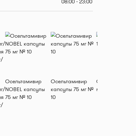
08:00 - 23:00
Осельтамивир
Осельтамивир
Отипакс капли 
г/
NOBEL капсулы
капсулы 75 мг №
мл (16 гр)
ля
75 мг № 10
10
г/